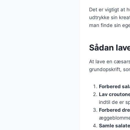
Det er vigtigt at
udtrykke sin krea
man finde sin ege
Sådan lav
At lave en cæsars
grundopskrift, so
Forbered sal
Lav crouton
indtil de er s
Forbered dr
æggeblommer 
Samle salat