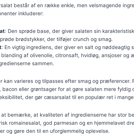
rsalat består af en række enkle, men velsmagende ingr
nenter inkluderer:
at
: Den sprøde base, der giver salaten sin karakteristisk
Sprøde brødstykker, der tilføjer crunch og smag.
t
: En vigtig ingrediens, der giver en salt og nøddeagtig
n blanding af olivenolie, citronsaft, hvidløg, ansjoser o
ngredienserne sammen.
r kan varieres og tilpasses efter smag og præferencer.
ng, bacon eller grøntsager for at gøre salaten mere fyldi
eksibilitet, der gør cæsarsalat til en populær ret i mang
at bemærke, at kvaliteten af ingredienserne har stor b
risk romainesalat, god parmesan og en hjemmelavet dre
der og gøre den til en uforglemmelig oplevelse.