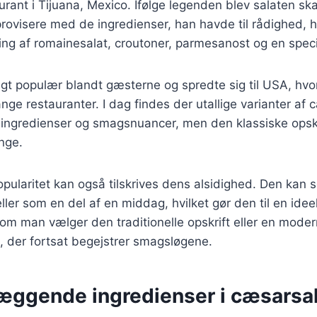
urant i Tijuana, Mexico. Ifølge legenden blev salaten sk
rovisere med de ingredienser, han havde til rådighed, h
ing af romainesalat, croutoner, parmesanost og en speci
igt populær blandt gæsterne og spredte sig til USA, hvo
ge restauranter. I dag findes der utallige varianter af 
ige ingredienser og smagsnuancer, men den klassiske opskr
nge.
ularitet kan også tilskrives dens alsidighed. Den kan 
 eller som en del af en middag, hvilket gør den til en ideel
 om man vælger den traditionelle opskrift eller en modern
, der fortsat begejstrer smagsløgene.
æggende ingredienser i cæsarsa