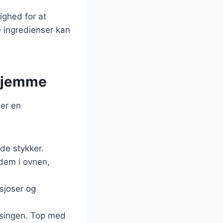
ighed for at
e ingredienser kan
rhjemme
 er en
de stykker.
 dem i ovnen,
nsjoser og
essingen. Top med