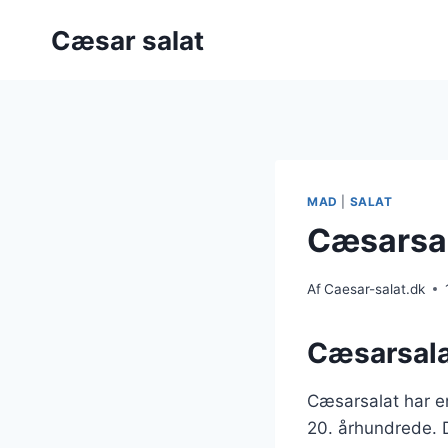
Fortsæt
Cæsar salat
til
indhold
MAD
|
SALAT
Cæsarsala
Af
Caesar-salat.dk
Cæsarsala
Cæsarsalat har en
20. århundrede. 