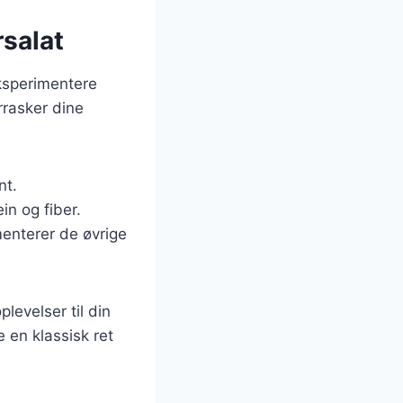
salat
eksperimentere
rrasker dine
nt.
in og fiber.
menterer de øvrige
levelser til din
 en klassisk ret