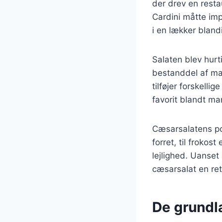
der drev en resta
Cardini måtte imp
i en lækker bland
Salaten blev hurt
bestanddel af man
tilføjer forskell
favorit blandt ma
Cæsarsalatens pop
forret, til frokost
lejlighed. Uanset
cæsarsalat en ret
De grundl