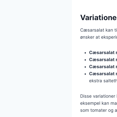
Variatione
Cæsarsalat kan til
ønsker at eksper
Cæsarsalat 
Cæsarsalat
Cæsarsalat 
Cæsarsalat 
ekstra saltet
Disse variatione
eksempel kan man 
som tomater og agu