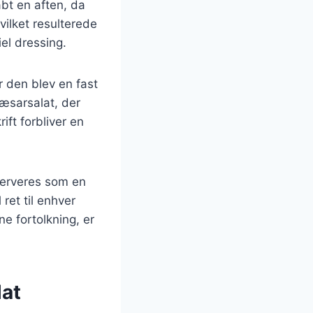
abt en aften, da
vilket resulterede
el dressing.
r den blev en fast
cæsarsalat, der
ift forbliver en
serveres som en
 ret til enhver
e fortolkning, er
lat