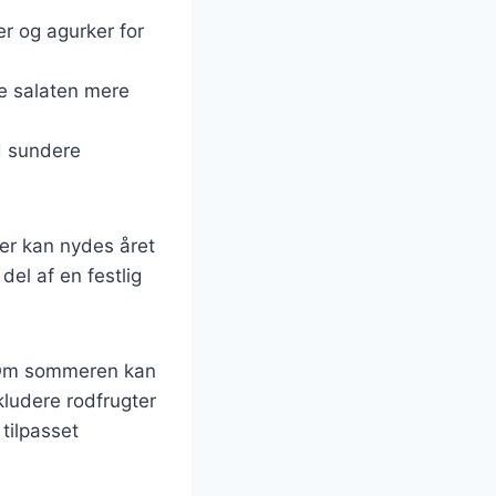
er og agurker for
øre salaten mere
ed sundere
er kan nydes året
el af en festlig
. Om sommeren kan
kludere rodfrugter
tilpasset