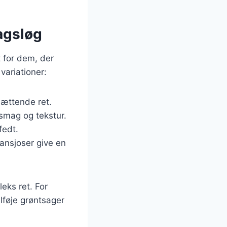
magsløg
t for dem, der
variationer:
 mættende ret.
 smag og tekstur.
fedt.
 ansjoser give en
eks ret. For
lføje grøntsager