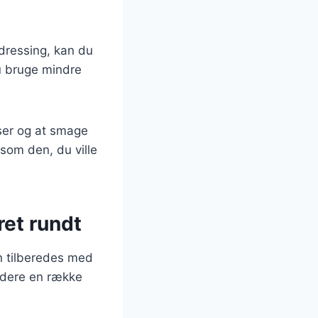
dressing, kan du
du bruge mindre
nser og at smage
 som den, du ville
ret rundt
n tilberedes med
ludere en række