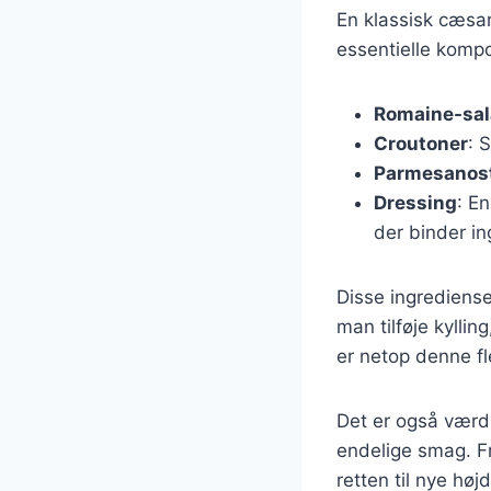
En klassisk cæsa
essentielle kompo
Romaine-sal
Croutoner
: 
Parmesanos
Dressing
: E
der binder i
Disse ingrediense
man tilføje kylli
er netop denne fl
Det er også værd 
endelige smag. F
retten til nye høj