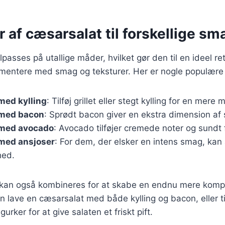
r af cæsarsalat til forskellige s
passes på utallige måder, hvilket gør den til en ideel re
imentere med smag og teksturer. Her er nogle populære 
med kylling
: Tilføj grillet eller stegt kylling for en mere
 med bacon
: Sprødt bacon giver en ekstra dimension af
med avocado
: Avocado tilføjer cremede noter og sundt 
med ansjoser
: For dem, der elsker en intens smag, kan
hed.
r kan også kombineres for at skabe en endnu mere kompl
lave en cæsarsalat med både kylling og bacon, eller ti
rker for at give salaten et friskt pift.