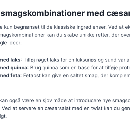
 smagskombinationer med cæsar
e kun begrænset til de klassiske ingredienser. Ved at 
smagskombinationer kan du skabe unikke retter, der ove
gle ideer:
med laks
: Tilføj røget laks for en luksuriøs og sund varia
med quinoa
: Brug quinoa som en base for at tilføje prote
med feta
: Fetaost kan give en saltet smag, der komple
 kan også være en sjov måde at introducere nye smagsop
. Ved at servere en cæsarsalat med en twist kan du gøre
igt.