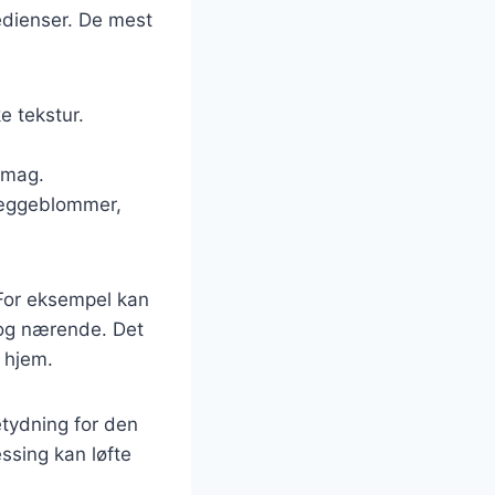
edienser. De mest
e tekstur.
 smag.
g æggeblommer,
 For eksempel kan
g og nærende. Det
e hjem.
etydning for den
ssing kan løfte