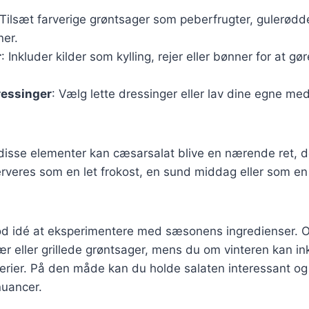
 Tilsæt farverige grøntsager som peberfrugter, gulerødd
ner.
r
: Inkluder kilder som kylling, rejer eller bønner for at g
essinger
: Vælg lette dressinger eller lav dine egne m
disse elementer kan cæsarsalat blive en nærende ret, d
rveres som en let frokost, en sund middag eller som en d
od idé at eksperimentere med sæsonens ingredienser
 bær eller grillede grøntsager, mens du om vinteren kan in
erier. På den måde kan du holde salaten interessant og 
uancer.