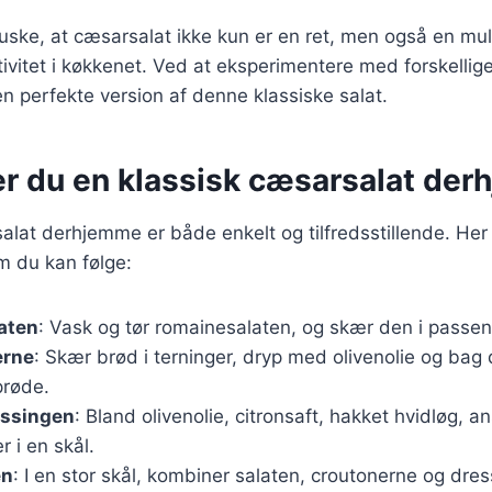
 huske, at cæsarsalat ikke kun er en ret, men også en mul
tivitet i køkkenet. Ved at eksperimentere med forskellig
n perfekte version af denne klassiske salat.
er du en klassisk cæsarsalat de
alat derhjemme er både enkelt og tilfredsstillende. Her
m du kan følge:
aten
: Vask og tør romainesalaten, og skær den i passen
erne
: Skær brød i terninger, dryp med olivenolie og bag
prøde.
essingen
: Bland olivenolie, citronsaft, hakket hvidløg, a
i en skål.
en
: I en stor skål, kombiner salaten, croutonerne og dr