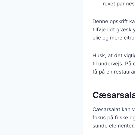
revet parmes
Denne opskrift ka
tilføje lidt græs
olie og mere citro
Husk, at det vigt
til undervejs. På 
få på en restaura
Cæsarsalat
Cæsarsalat kan væ
fokus på friske o
sunde elementer