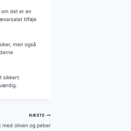
t om det er en
sarsalat tilføje
ssiker, men også
oderne
t sikkert
værdig.
NÆSTE
 med oliven og peber