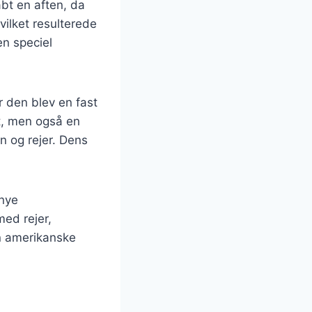
abt en aften, da
vilket resulterede
en speciel
r den blev en fast
t, men også en
n og rejer. Dens
 nye
ed rejer,
n amerikanske