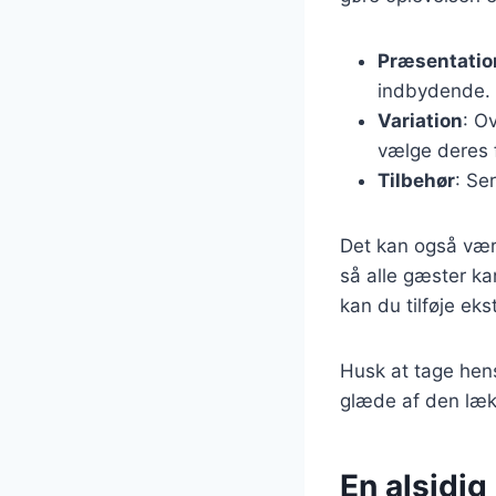
Præsentatio
indbydende.
Variation
: O
vælge deres f
Tilbehør
: Se
Det kan også være
så alle gæster ka
kan du tilføje ek
Husk at tage hens
glæde af den læk
En alsidig 