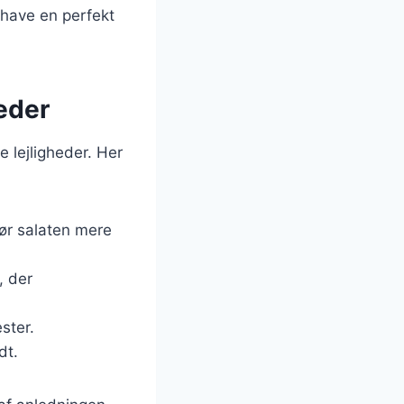
have en perfekt
heder
e lejligheder. Her
g gør salaten mere
, der
ster.
dt.