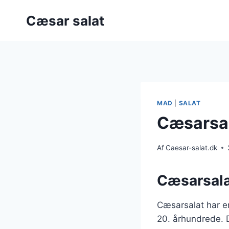
Fortsæt
Cæsar salat
til
indhold
MAD
|
SALAT
Cæsarsala
Af
Caesar-salat.dk
Cæsarsala
Cæsarsalat har en
20. århundrede. 