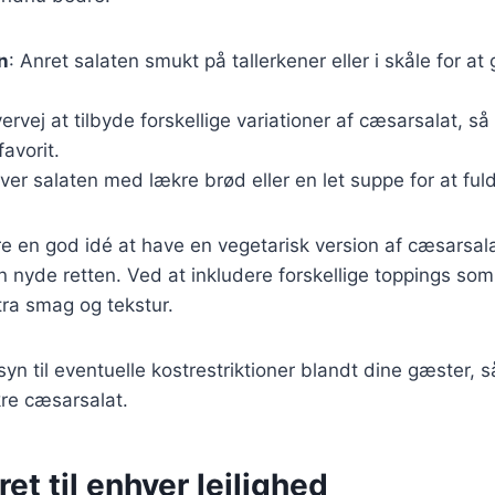
n
: Anret salaten smukt på tallerkener eller i skåle for a
vervej at tilbyde forskellige variationer af cæsarsalat, 
avorit.
rver salaten med lækre brød eller en let suppe for at ful
 en god idé at have en vegetarisk version af cæsarsala
n nyde retten. Ved at inkludere forskellige toppings som
stra smag og tekstur.
yn til eventuelle kostrestriktioner blandt dine gæster, så
re cæsarsalat.
ret til enhver lejlighed