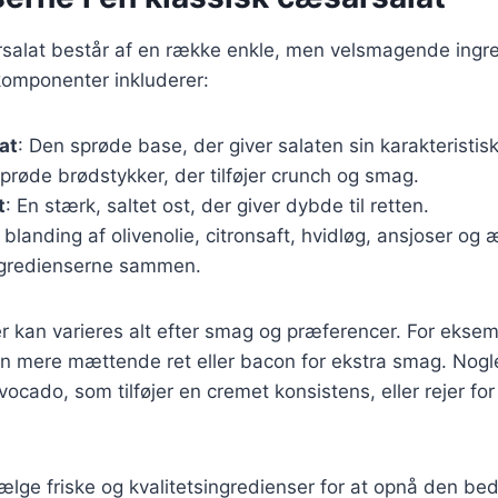
rsalat består af en række enkle, men velsmagende ingr
omponenter inkluderer:
at
: Den sprøde base, der giver salaten sin karakteristisk
Sprøde brødstykker, der tilføjer crunch og smag.
t
: En stærk, saltet ost, der giver dybde til retten.
n blanding af olivenolie, citronsaft, hvidløg, ansjoser o
ngredienserne sammen.
r kan varieres alt efter smag og præferencer. For ekse
or en mere mættende ret eller bacon for ekstra smag. Nogl
vocado, som tilføjer en cremet konsistens, eller rejer fo
 vælge friske og kvalitetsingredienser for at opnå den be