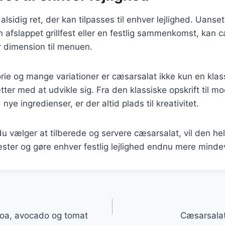
lsidig ret, der kan tilpasses til enhver lejlighed. Uanse
 afslappet grillfest eller en festlig sammenkomst, kan cæ
r dimension til menuen.
orie og mange variationer er cæsarsalat ikke kun en kla
tter med at udvikle sig. Fra den klassiske opskrift til m
nye ingredienser, er der altid plads til kreativitet.
 vælger at tilberede og servere cæsarsalat, vil den hel
ster og gøre enhver festlig lejlighed endnu mere minde
gation
oa, avocado og tomat
Cæsarsalat