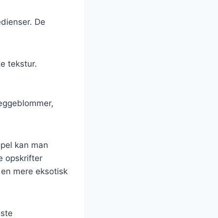
edienser. De
e tekstur.
g æggeblommer,
mpel kan man
e opskrifter
r en mere eksotisk
dste