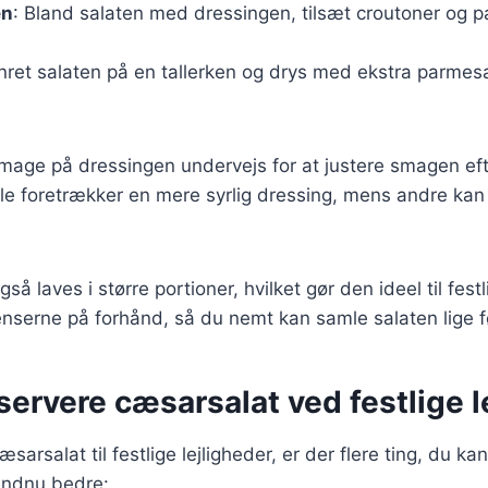
en
: Bland salaten med dressingen, tilsæt croutoner og 
nret salaten på en tallerken og drys med ekstra parmesa
 smage på dressingen undervejs for at justere smagen ef
le foretrækker en mere syrlig dressing, mens andre kan
å laves i større portioner, hvilket gør den ideel til festl
nserne på forhånd, så du nemt kan samle salaten lige fø
t servere cæsarsalat ved festlige 
sarsalat til festlige lejligheder, er der flere ting, du ka
endnu bedre: