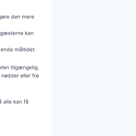
t gøre den mere
så gæsterne kan
dende måltidet.
ten tilgængelig,
 nødder eller frø
 alle kan få