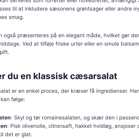
 kan serveres som forretter eller hovedretter, afhængigt
sses til at inkludere sæsonens grøntsager eller andre in
rnes smag.
 også præsenteres på en elegant måde, hvilket gør den 
e middage. Ved at tilføje friske urter eller en smule bals
pift.
r du en klassisk cæsarsalat
alat er en enkel proces, der kræver få ingredienser. Her
 kan følge:
aten
: Skyl og tør romainesalaten, og skær den i passen
gen
: Pisk olivenolie, citronsaft, hakket hvidløg, ansjos
l det er glat.