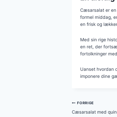
Cæsarsalat er en a
formel middag, en
en frisk og lække
Med sin rige hist
en ret, der fortsæ
fortolkninger med 
Uanset hvordan du
imponere dine gæ
Indlægsnavi
FORRIGE
Cæsarsalat med quin