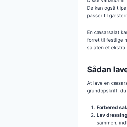
Disse variationer
De kan også tilpa
passer til gæste
En cæsarsalat kan
forret til festlig
salaten et ekstra 
Sådan lave
At lave en cæsars
grundopskrift, du
Forbered sal
Lav dressin
sammen, indti