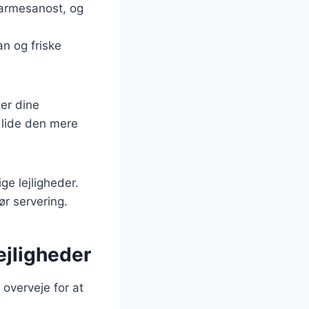
parmesanost, og
n og friske
ter dine
 lide den mere
ige lejligheder.
r servering.
lejligheder
n overveje for at