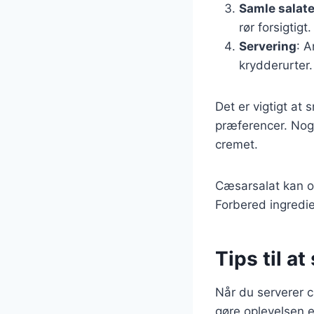
Samle salat
rør forsigtigt.
Servering
: A
krydderurter.
Det er vigtigt at
præferencer. Nog
cremet.
Cæsarsalat kan ogs
Forbered ingredie
Tips til a
Når du serverer cæ
gøre oplevelsen 