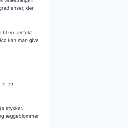
 af anledningen.
gredienser, der
til en perfekt
amico kan man give
 er en
de stykker.
er og æggeblommer