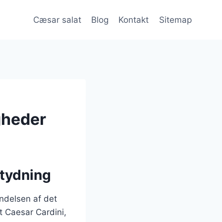
Cæsar salat
Blog
Kontakt
Sitemap
igheder
etydning
yndelsen af det
 Caesar Cardini,