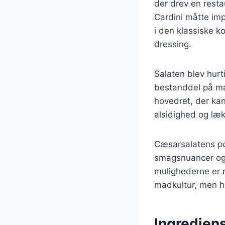
der drev en resta
Cardini måtte imp
i den klassiske k
dressing.
Salaten blev hurt
bestanddel på man
hovedret, der kan
alsidighed og lækr
Cæsarsalatens popu
smagsnuancer og 
mulighederne er 
madkultur, men h
Ingrediens