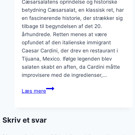
Cæsarsalatens oprindelse og historiske
betydning Cæsarsalat, en klassisk ret, har
en fascinerende historie, der strækker sig
tilbage til begyndelsen af det 20.
århundrede. Retten menes at være
opfundet af den italienske immigrant
Caesar Cardini, der drev en restaurant i
Tijuana, Mexico. Ifølge legenden blev
salaten skabt en aften, da Cardini måtte
improvisere med de ingredienser,…
Cæsarsalat
Læs mere
med
kål
og
Skriv et svar
purløg