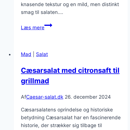
knasende tekstur og en mild, men distinkt
smag til salaten….
Asparges
Læs mere
i
en
frisk
Mad
|
Salat
cæsarsalat
Cæsarsalat med citronsaft til
grillmad
Af
Caesar-salat.dk
26. december 2024
Cæsarsalatens oprindelse og historiske
betydning Cæsarsalat har en fascinerende
historie, der strækker sig tilbage til