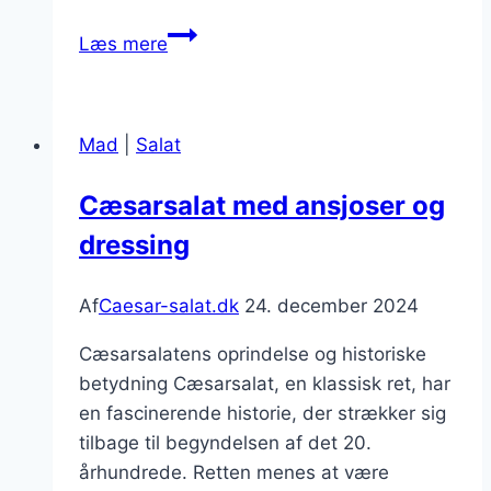
Cæsarsalat
Læs mere
med
parmesanflager
og
Mad
|
Salat
grønt
Cæsarsalat med ansjoser og
dressing
Af
Caesar-salat.dk
24. december 2024
Cæsarsalatens oprindelse og historiske
betydning Cæsarsalat, en klassisk ret, har
en fascinerende historie, der strækker sig
tilbage til begyndelsen af det 20.
århundrede. Retten menes at være