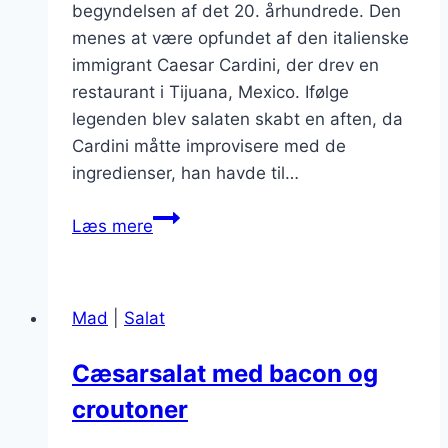
begyndelsen af det 20. århundrede. Den
menes at være opfundet af den italienske
immigrant Caesar Cardini, der drev en
restaurant i Tijuana, Mexico. Ifølge
legenden blev salaten skabt en aften, da
Cardini måtte improvisere med de
ingredienser, han havde til…
Cæsarsalat
Læs mere
med
citronsaft
til
Mad
|
Salat
grillmad
Cæsarsalat med bacon og
croutoner