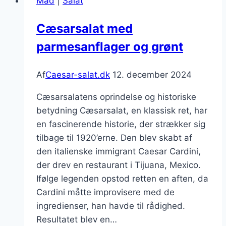
Mad
|
Salat
croutoner
Cæsarsalat med
parmesanflager og grønt
Af
Caesar-salat.dk
12. december 2024
Cæsarsalatens oprindelse og historiske
betydning Cæsarsalat, en klassisk ret, har
en fascinerende historie, der strækker sig
tilbage til 1920’erne. Den blev skabt af
den italienske immigrant Caesar Cardini,
der drev en restaurant i Tijuana, Mexico.
Ifølge legenden opstod retten en aften, da
Cardini måtte improvisere med de
ingredienser, han havde til rådighed.
Resultatet blev en…