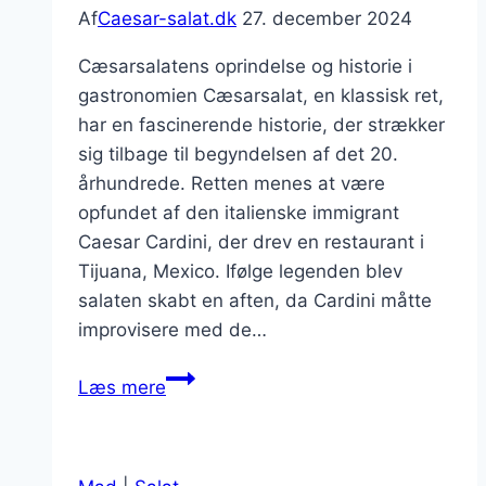
Af
Caesar-salat.dk
27. december 2024
Cæsarsalatens oprindelse og historie i
gastronomien Cæsarsalat, en klassisk ret,
har en fascinerende historie, der strækker
sig tilbage til begyndelsen af det 20.
århundrede. Retten menes at være
opfundet af den italienske immigrant
Caesar Cardini, der drev en restaurant i
Tijuana, Mexico. Ifølge legenden blev
salaten skabt en aften, da Cardini måtte
improvisere med de…
Cæsarsalat
Læs mere
med
bacon
og