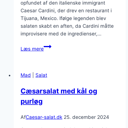
opfundet af den italienske immigrant
Caesar Cardini, der drev en restaurant i
Tijuana, Mexico. Ifølge legenden blev
salaten skabt en aften, da Cardini måtte
improvisere med de ingredienser,…
Cæsarsalat
Læs mere
med
ansjoser
og
Mad
|
Salat
dressing
Cæsarsalat med kål og
purløg
Af
Caesar-salat.dk
25. december 2024