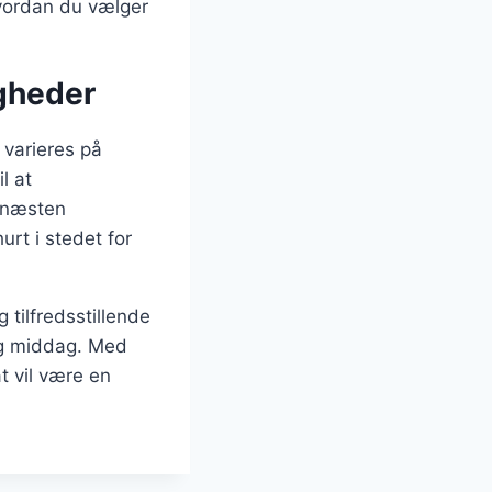
vordan du vælger
gheder
 varieres på
l at
r næsten
rt i stedet for
 tilfredsstillende
tlig middag. Med
at vil være en