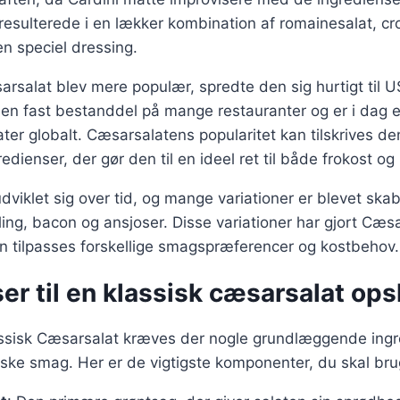
 resulterede i en lækker kombination af romainesalat, cr
n speciel dressing.
arsalat blev mere populær, spredte den sig hurtigt til U
 en fast bestanddel på mange restauranter og er i dag 
ter globalt. Cæsarsalatens popularitet kan tilskrives d
dienser, der gør den til en ideel ret til både frokost o
dviklet sig over tid, og mange variationer er blevet ska
lling, bacon og ansjoser. Disse variationer har gjort Cæsa
kan tilpasses forskellige smagspræferencer og kostbehov.
er til en klassisk cæsarsalat opsk
lassisk Cæsarsalat kræves der nogle grundlæggende ingr
iske smag. Her er de vigtigste komponenter, du skal bru