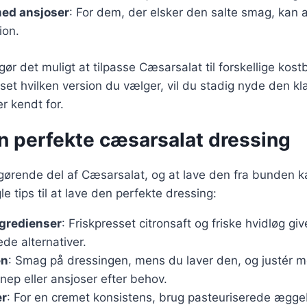
ed ansjoser
: For dem, der elsker den salte smag, kan 
ion.
gør det muligt at tilpasse Cæsarsalat til forskellige kos
et hvilken version du vælger, vil du stadig nyde den k
r kendt for.
en perfekte cæsarsalat dressing
gørende del af Cæsarsalat, og at lave den fra bunden kan
le tips til at lave den perfekte dressing:
ngredienser
: Friskpresset citronsaft og friske hvidløg g
de alternativer.
en
: Smag på dressingen, mens du laver den, og justér 
nnep eller ansjoser efter behov.
r
: For en cremet konsistens, brug pasteuriserede ægg