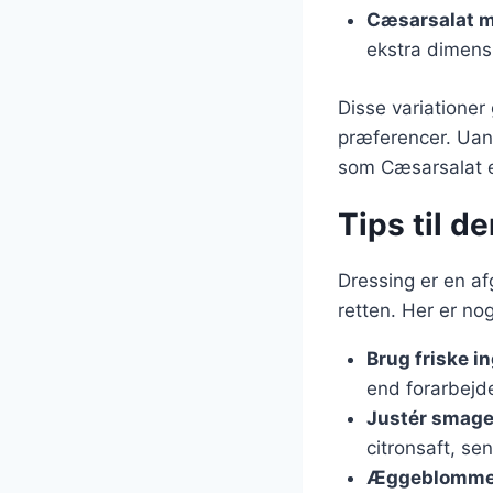
Cæsarsalat m
ekstra dimens
Disse variationer 
præferencer. Uans
som Cæsarsalat e
Tips til d
Dressing er en af
retten. Her er nog
Brug friske i
end forarbejde
Justér smag
citronsaft, se
Æggeblomme