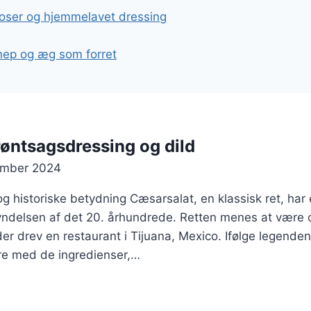
gation
oser og hjemmelavet dressing
ep og æg som forret
øntsagsdressing og dild
ember 2024
 historiske betydning Cæsarsalat, en klassisk ret, har 
gyndelsen af det 20. århundrede. Retten menes at være 
er drev en restaurant i Tijuana, Mexico. Ifølge legenden
re med de ingredienser,…