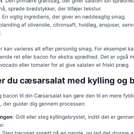
t
: Den primære grøntsag, der giver salaten sin sprødhe
må, sprøde brødstykker, der tilføjer tekstur.
: En vigtig ingrediens, der giver en nøddeagtig smag.
blanding af olivenolie, citronsaft, hvidløg, ansjoser, sen
.
 kan varieres alt efter personlig smag. For eksempel kan 
nde ret eller bacon for ekstra sprødhed. Det er også mu
ocado eller tomater for at give salaten et friskt præg.
er du cæsarsalat med kylling og 
 og bacon til din Cæsarsalat kan gøre den til en mere fyl
t, der guider dig gennem processen:
ingen
: Grill eller steg kyllingebrystet, indtil det er gen
er.
: Steg baconet sprødt på en pande, og lad det dryppe a