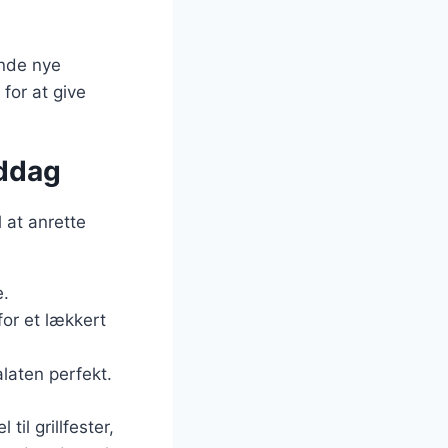
ende nye
 for at give
iddag
 at anrette
e.
for et lækkert
laten perfekt.
il grillfester,