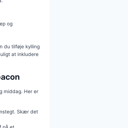
d.
nep og
du tilføje kylling
ligt at inkludere
bacon
dig middag. Her er
nemstegt. Skær det
f på et