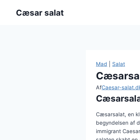
Fortsæt
Cæsar salat
til
indhold
Mad
|
Salat
Cæsarsal
Af
Caesar-salat.d
Cæsarsala
Cæsarsalat, en kla
begyndelsen af d
immigrant Caesar 
salaten skabt en 