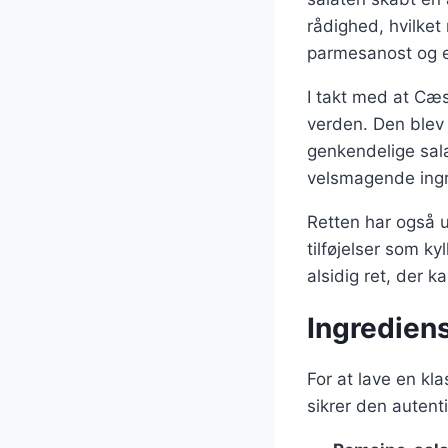
rådighed, hvilket
parmesanost og e
I takt med at Cæs
verden. Den blev
genkendelige sala
velsmagende ingre
Retten har også u
tilføjelser som ky
alsidig ret, der 
Ingrediens
For at lave en k
sikrer den autent