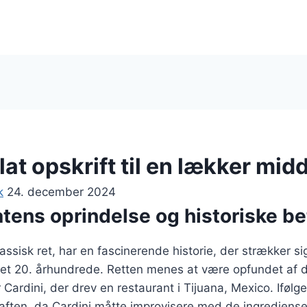
at opskrift til en lækker mid
k
24. december 2024
tens oprindelse og historiske b
ssisk ret, har en fascinerende historie, der strækker sig 
et 20. århundrede. Retten menes at være opfundet af d
Cardini, der drev en restaurant i Tijuana, Mexico. Ifølg
aften, da Cardini måtte improvisere med de ingredienser