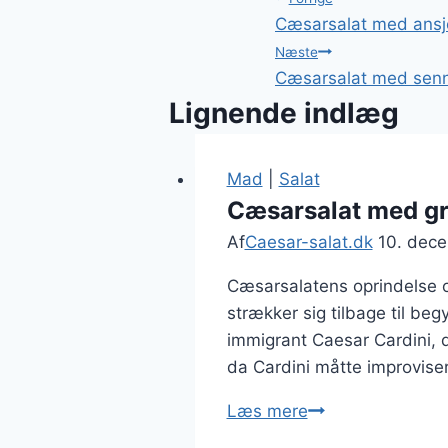
Indlægsnavi
Cæsarsalat med ansj
Næste
Cæsarsalat med senn
Lignende indlæg
Mad
|
Salat
Cæsarsalat med gr
Af
Caesar-salat.dk
10. dec
Cæsarsalatens oprindelse og
strækker sig tilbage til be
immigrant Caesar Cardini, d
da Cardini måtte improvise
Cæsarsalat
Læs mere
med