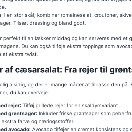
de.
n
: I en stor skål, kombiner romainesalat, croutoner, skive
ager. Tilsæt dressing og bland godt.
r perfekt til en lækker middag og kan serveres med et gl
agene. Du kan også tilføje ekstra toppings som avocad
n et ekstra twist.
r af cæsarsalat: Fra rejer til grøn
olig alsidig, og der er mange måder at tilpasse den på. 
ner, du kan overveje:
ed rejer
: Tilføj grillede rejer for en skaldyrsvariant.
ed grøntsager
: Inkluder friske grøntsager som peberfru
 ekstra farve og næringsstoffer.
med avocado
: Avocado tilføjer en cremet konsistens og 