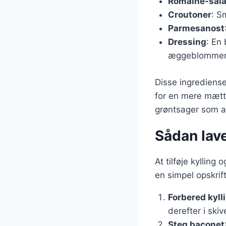
Romaine-sala
Croutoner
: S
Parmesanost
Dressing
: En 
æggeblommer
Disse ingredienser
for en mere mætte
grøntsager som av
Sådan lav
At tilføje kylling
en simpel opskrif
Forbered kyll
derefter i skiv
Steg baconet