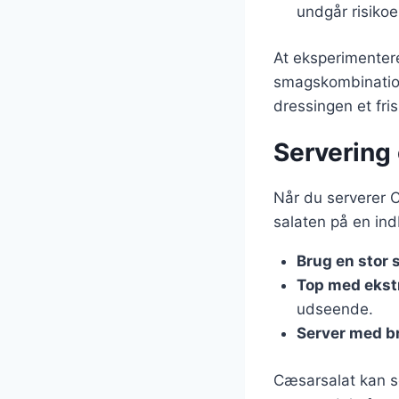
undgår risikoe
At eksperimenter
smagskombinationer
dressingen et fri
Servering 
Når du serverer C
salaten på en i
Brug en stor 
Top med ekst
udseende.
Server med b
Cæsarsalat kan ser