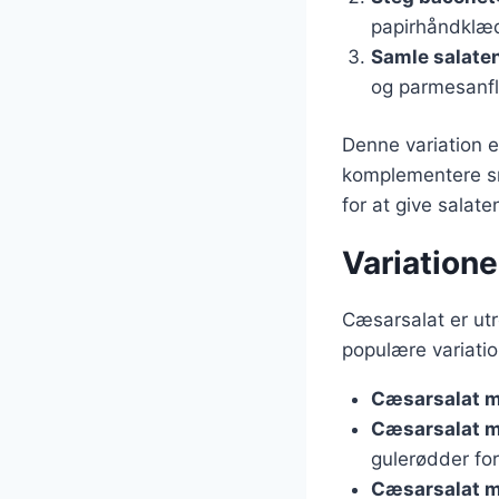
papirhåndklæ
Samle salate
og parmesanfl
Denne variation e
komplementere sm
for at give salate
Variatione
Cæsarsalat er utr
populære variatio
Cæsarsalat m
Cæsarsalat m
gulerødder for
Cæsarsalat 