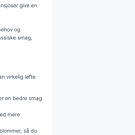
ansjoser give en
tbehov og
lassiske smag,
 virkelig løfte
iver en bedre smag
med mere
eblommer, så du