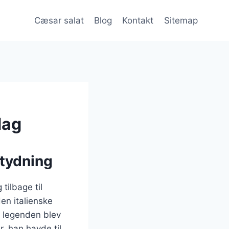
Cæsar salat
Blog
Kontakt
Sitemap
dag
etydning
tilbage til
en italienske
e legenden blev
, han havde til