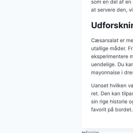
som en del af en
at servere den, v
Udforskni
Cæsarsalat er mer
utallige måder. Fra
eksperimentere m
uendelige. Du kan
mayonnaise i dre
Uanset hvilken va
ret. Den kan tilpa
sin rige historie 
favorit på bordet.
Forrige