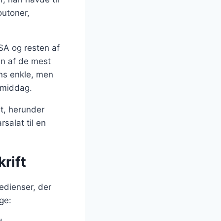
outoner,
SA og resten af
en af de mest
ens enkle, men
g middag.
bt, herunder
rsalat til en
rift
edienser, der
ge: