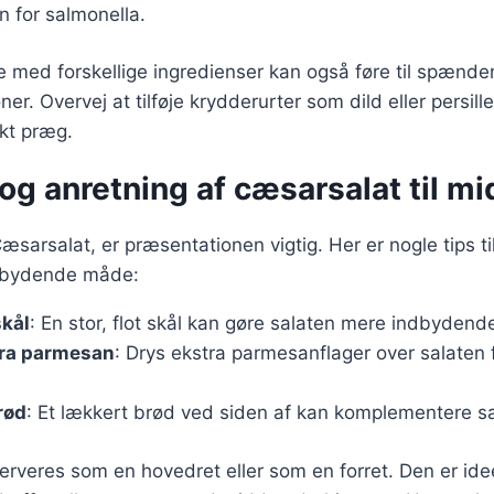
n for salmonella.
e med forskellige ingredienser kan også føre til spænd
. Overvej at tilføje krydderurter som dild eller persille
skt præg.
og anretning af cæsarsalat til m
æsarsalat, er præsentationen vigtig. Her er nogle tips til
ndbydende måde:
skål
: En stor, flot skål kan gøre salaten mere indbydend
ra parmesan
: Drys ekstra parmesanflager over salaten 
rød
: Et lækkert brød ved siden af kan komplementere sa
veres som en hovedret eller som en forret. Den er ideel t