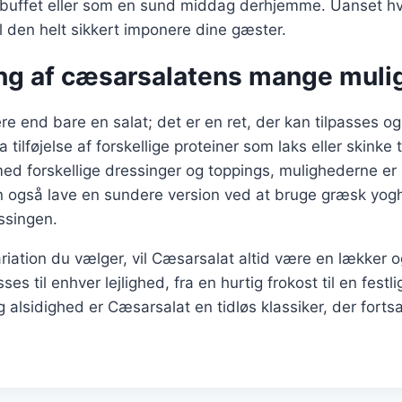
 buffet eller som en sund middag derhjemme. Uanset h
il den helt sikkert imponere dine gæster.
ng af cæsarsalatens mange muli
e end bare en salat; det er en ret, der kan tilpasses og
 tilføjelse af forskellige proteiner som laks eller skinke ti
ed forskellige dressinger og toppings, mulighederne e
 også lave en sundere version ved at bruge græsk yoghu
ssingen.
riation du vælger, vil Cæsarsalat altid være en lækker og
sses til enhver lejlighed, fra en hurtig frokost til en fes
og alsidighed er Cæsarsalat en tidløs klassiker, der forts