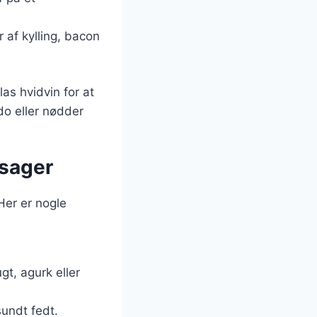
r af kylling, bacon
as hvidvin for at
o eller nødder
tsager
Her er nogle
gt, agurk eller
sundt fedt.