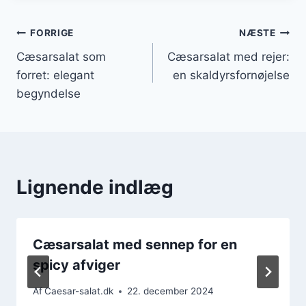
Indlægsnavigation
FORRIGE
NÆSTE
Cæsarsalat som
Cæsarsalat med rejer:
forret: elegant
en skaldyrsfornøjelse
begyndelse
Lignende indlæg
Cæsarsalat med sennep for en
spicy afviger
Af
Caesar-salat.dk
22. december 2024