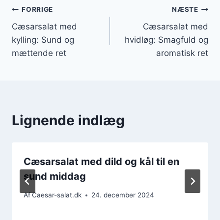
Indlægsnavigation
FORRIGE
NÆSTE
Cæsarsalat med
Cæsarsalat med
kylling: Sund og
hvidløg: Smagfuld og
mættende ret
aromatisk ret
Lignende indlæg
Cæsarsalat med dild og kål til en
sund middag
Af
Caesar-salat.dk
24. december 2024