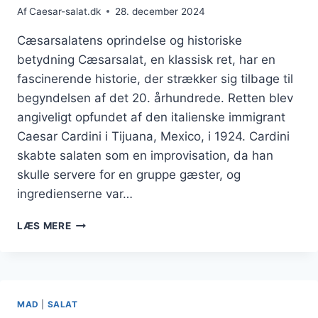
Af
Caesar-salat.dk
28. december 2024
Cæsarsalatens oprindelse og historiske
betydning Cæsarsalat, en klassisk ret, har en
fascinerende historie, der strækker sig tilbage til
begyndelsen af det 20. århundrede. Retten blev
angiveligt opfundet af den italienske immigrant
Caesar Cardini i Tijuana, Mexico, i 1924. Cardini
skabte salaten som en improvisation, da han
skulle servere for en gruppe gæster, og
ingredienserne var…
CÆSARSALAT
LÆS MERE
MED
SENNEP
TIL
KRYDRET
SMAG
MAD
|
SALAT