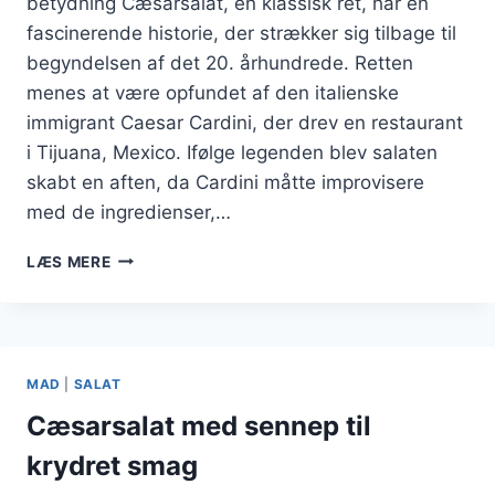
betydning Cæsarsalat, en klassisk ret, har en
fascinerende historie, der strækker sig tilbage til
begyndelsen af det 20. århundrede. Retten
menes at være opfundet af den italienske
immigrant Caesar Cardini, der drev en restaurant
i Tijuana, Mexico. Ifølge legenden blev salaten
skabt en aften, da Cardini måtte improvisere
med de ingredienser,…
CÆSARSALAT
LÆS MERE
MED
GRØNTSAGER
FOR
ET
FARVERIGT
MAD
|
SALAT
MÅLTID
Cæsarsalat med sennep til
krydret smag