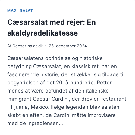
URTER:
EN
MAD
|
SALAT
SMAGFULD
OG
Cæsarsalat med rejer: En
DUFTENDE
skaldyrsdelikatesse
RET
Af
Caesar-salat.dk
25. december 2024
Cæsarsalatens oprindelse og historiske
betydning Cæsarsalat, en klassisk ret, har en
fascinerende historie, der strækker sig tilbage til
begyndelsen af det 20. århundrede. Retten
menes at være opfundet af den italienske
immigrant Caesar Cardini, der drev en restaurant
i Tijuana, Mexico. Ifølge legenden blev salaten
skabt en aften, da Cardini måtte improvisere
med de ingredienser,…