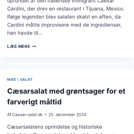
opfundet af den italienske immigrant Caesar
Cardini, der drev en restaurant i Tijuana, Mexico.
Ifølge legenden blev salaten skabt en aften, da
Cardini måtte improvisere med de ingredienser,
han havde til…
CÆSARSALAT
LÆS MERE
TIL
GRILLMAD
MED
GRILLET
KYLLING
MAD
|
SALAT
Cæsarsalat med grøntsager for et
farverigt måltid
Af
Caesar-salat.dk
25. december 2024
Cæsarsalatens oprindelse og historiske