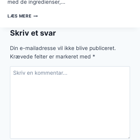
med de ingredienser,…
CÆSARSALAT
LÆS MERE
MED
BACON
Skriv et svar
OG
ÆG
Din e-mailadresse vil ikke blive publiceret.
Krævede felter er markeret med
*