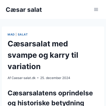
Fortsæt
Cæsar salat
til
indhold
MAD
|
SALAT
Cæsarsalat med
svampe og karry til
variation
Af
Caesar-salat.dk
25. december 2024
Cæsarsalatens oprindelse
og historiske betydning