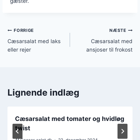
gæster.
Indlægsnavigation
FORRIGE
NÆSTE
Cæsarsalat med laks
Cæsarsalat med
eller rejer
ansjoser til frokost
Lignende indlæg
Cæsarsalat med tomater og hvidløg
twist