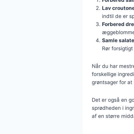
Lav crouton
indtil de er s
Forbered dr
æggeblommer 
Samle salat
Rør forsigtigt
Når du har mestr
forskellige ingred
grøntsager for at 
Det er også en go
sprødheden i ingr
af en større midd