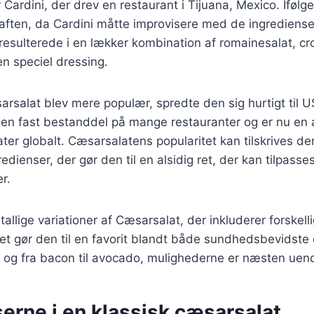
Cardini, der drev en restaurant i Tijuana, Mexico. Ifølg
aften, da Cardini måtte improvisere med de ingredienser
 resulterede i en lækker kombination af romainesalat, cr
n speciel dressing.
arsalat blev mere populær, spredte den sig hurtigt til U
 en fast bestanddel på mange restauranter og er nu en 
ter globalt. Cæsarsalatens popularitet kan tilskrives d
ienser, der gør den til en alsidig ret, der kan tilpasses
r.
tallige variationer af Cæsarsalat, der inkluderer forskell
ket gør den til en favorit blandt både sundhedsbevidste
ejer og fra bacon til avocado, mulighederne er næsten uen
erne i en klassisk cæsarsalat