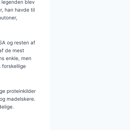
e legenden blev
, han havde til
outoner,
SA og resten af
af de mest
ens enkle, men
 forskellige
ige proteinkilder
 og madelskere.
delige.