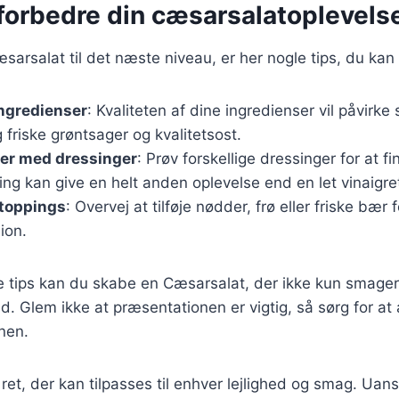
t forbedre din cæsarsalatoplevels
æsarsalat til det næste niveau, er her nogle tips, du kan
ingredienser
: Kvaliteten af dine ingredienser vil påvirk
 friske grøntsager og kvalitetsost.
er med dressinger
: Prøv forskellige dressinger for at fi
ng kan give en helt anden oplevelse end en let vinaigre
 toppings
: Overvej at tilføje nødder, frø eller friske bær 
ion.
se tips kan du skabe en Cæsarsalat, der ikke kun smage
. Glem ikke at præsentationen er vigtig, så sørg for at 
nen.
ret, der kan tilpasses til enhver lejlighed og smag. Ua