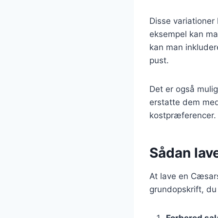
Disse variationer
eksempel kan man
kan man inkludere 
pust.
Det er også mulig
erstatte dem med 
kostpræferencer.
Sådan lav
At lave en Cæsars
grundopskrift, du
Forbered sal