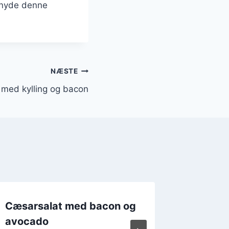
t nyde denne
NÆSTE
 med kylling og bacon
Cæsarsalat med bacon og
Cæsars
avocado
til frok