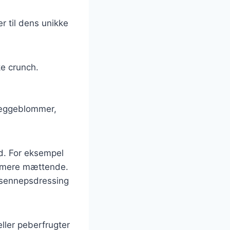
r til dens unikke
ke crunch.
g æggeblommer,
ed. For eksempel
en mere mættende.
 sennepsdressing
ller peberfrugter