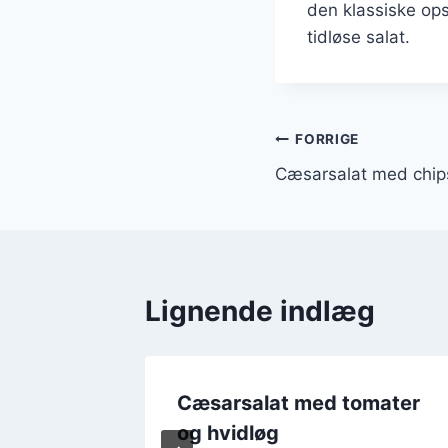
den klassiske ops
tidløse salat.
Indlægsnavi
FORRIGE
Cæsarsalat med chips
Lignende indlæg
ips og
Cæsarsalat med tomater
og hvidløg