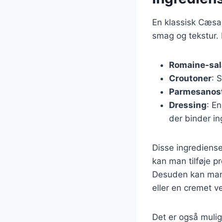
En klassisk Cæsar
smag og tekstur.
Romaine-sal
Croutoner
: 
Parmesanos
Dressing
: E
der binder i
Disse ingrediense
kan man tilføje p
Desuden kan man 
eller en cremet v
Det er også mulig