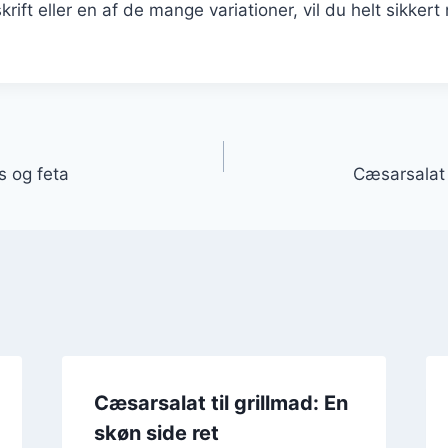
krift eller en af de mange variationer, vil du helt sikker
gation
 og feta
Cæsarsalat
Cæsarsalat til grillmad: En
skøn side ret