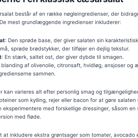
salat består af en række nøgleingredienser, der bidrage
 De mest grundlæggende ingredienser inkluderer:
at
: Den sprøde base, der giver salaten sin karakteristis
Små, sprøde brødstykker, der tilføjer en dejlig tekstur.
t
: En stærk, saltet ost, der giver dybde til smagen.
n blanding af olivenolie, citronsaft, hvidløg, ansjoser o
ngredienserne sammen.
r kan varieres alt efter personlig smag og tilgængeligh
roteiner som kylling, rejer eller bacon for at gøre salat
eksperimentere med forskellige dressinger, såsom en
ersion med fløde.
t at inkludere ekstra grøntsager som tomater, avocado e