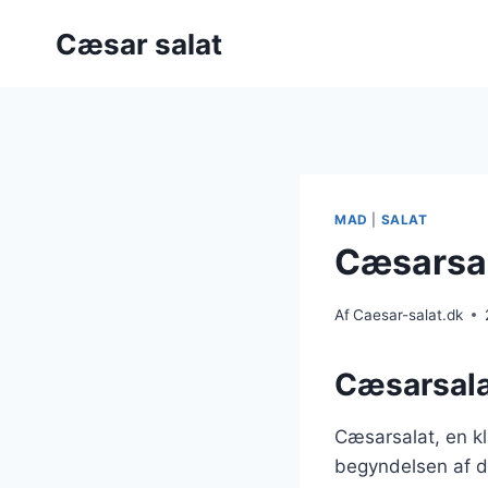
Fortsæt
Cæsar salat
til
indhold
MAD
|
SALAT
Cæsarsal
Af
Caesar-salat.dk
Cæsarsala
Cæsarsalat, en kla
begyndelsen af d