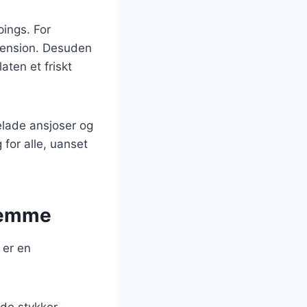
pings. For
imension. Desuden
aten et friskt
elade ansjoser og
for alle, uanset
hjemme
 er en
de stykker.