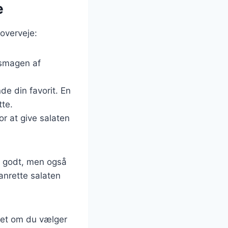
e
 overveje:
e smagen af
nde din favorit. En
tte.
for at give salaten
r godt, men også
anrette salaten
nset om du vælger