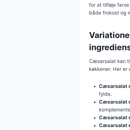
for at tilføje far
både frokost og 
Variatione
ingredien
Cæsarsalat kan ti
køkkener. Her er 
Cæsarsalat 
fylde.
Cæsarsalat
komplementer
Cæsarsalat 
Cæsarsalat 