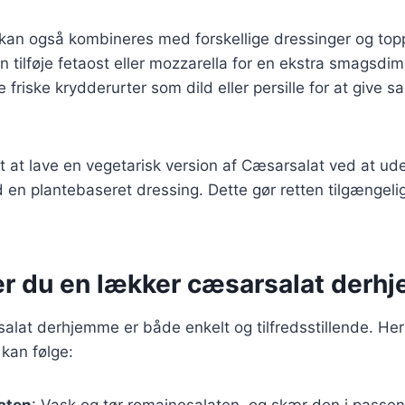
 kan også kombineres med forskellige dressinger og top
 tilføje fetaost eller mozzarella for en ekstra smagsd
friske krydderurter som dild eller persille for at give sal
t at lave en vegetarisk version af Cæsarsalat ved at ud
en plantebaseret dressing. Dette gør retten tilgængelig 
er du en lækker cæsarsalat der
alat derhjemme er både enkelt og tilfredsstillende. Her
 kan følge:
aten
: Vask og tør romainesalaten, og skær den i passen