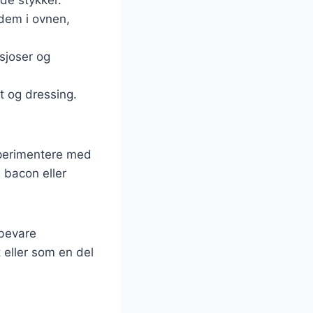
 dem i ovnen,
nsjoser og
t og dressing.
sperimentere med
, bacon eller
 bevare
 eller som en del