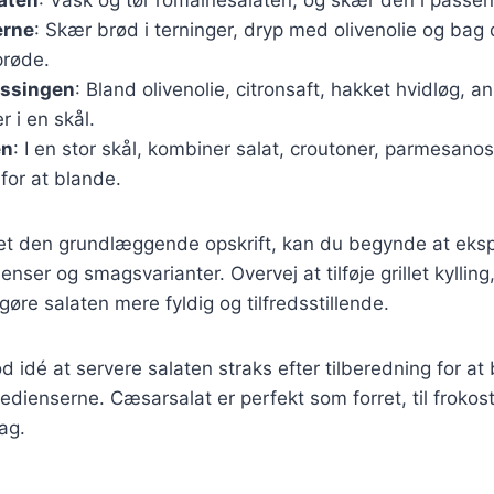
erne
: Skær brød i terninger, dryp med olivenolie og bag
prøde.
essingen
: Bland olivenolie, citronsaft, hakket hvidløg, a
i en skål.
en
: I en stor skål, kombiner salat, croutoner, parmesanos
 for at blande.
et den grundlæggende opskrift, kan du begynde at ek
ienser og smagsvarianter. Overvej at tilføje grillet kylling
gøre salaten mere fyldig og tilfredsstillende.
d idé at servere salaten straks efter tilberedning for at
edienserne. Cæsarsalat er perfekt som forret, til frokost
ag.