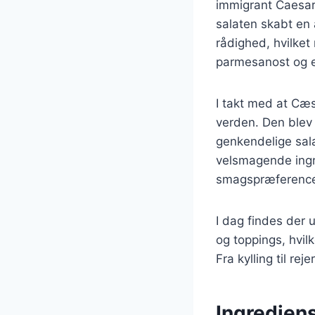
immigrant Caesar 
salaten skabt en 
rådighed, hvilket
parmesanost og e
I takt med at Cæs
verden. Den blev
genkendelige sala
velsmagende ingred
smagspræference
I dag findes der u
og toppings, hvil
Fra kylling til r
Ingrediens