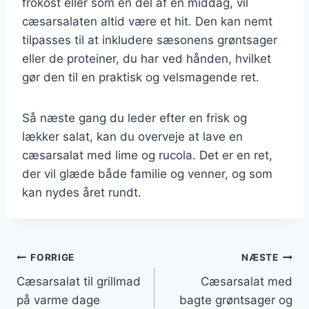
frokost eller som en del af en middag, vil
cæsarsalaten altid være et hit. Den kan nemt
tilpasses til at inkludere sæsonens grøntsager
eller de proteiner, du har ved hånden, hvilket
gør den til en praktisk og velsmagende ret.
Så næste gang du leder efter en frisk og
lækker salat, kan du overveje at lave en
cæsarsalat med lime og rucola. Det er en ret,
der vil glæde både familie og venner, og som
kan nydes året rundt.
Indlægsnavigation
FORRIGE
NÆSTE
Cæsarsalat til grillmad
Cæsarsalat med
på varme dage
bagte grøntsager og