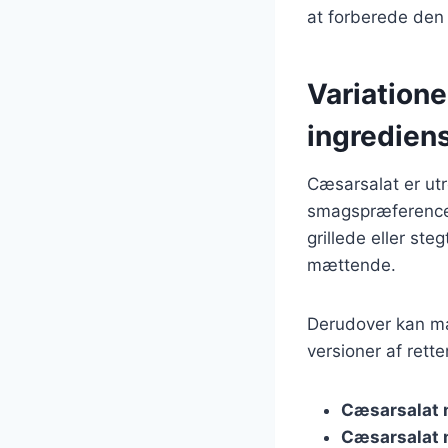
at forberede den
Variatione
ingredien
Cæsarsalat er utro
smagspræferencer
grillede eller ste
mættende.
Derudover kan ma
versioner af rette
Cæsarsalat
Cæsarsalat 