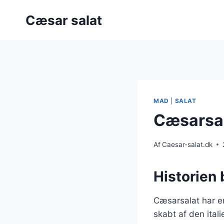
Fortsæt
Cæsar salat
til
indhold
MAD
|
SALAT
Cæsarsal
Af
Caesar-salat.dk
Historien 
Cæsarsalat har en
skabt af den ital