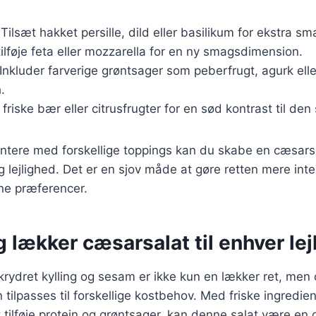
 Tilsæt hakket persille, dild eller basilikum for ekstra sm
 tilføje feta eller mozzarella for en ny smagsdimension.
 Inkluder farverige grøntsager som peberfrugt, agurk ell
.
 friske bær eller citrusfrugter for en sød kontrast til den
ntere med forskellige toppings kan du skabe en cæsarsa
g lejlighed. Det er en sjov måde at gøre retten mere int
ine præferencer.
 lækker cæsarsalat til enhver lej
rydret kylling og sesam er ikke kun en lækker ret, men
 tilpasses til forskellige kostbehov. Med friske ingredie
 tilføje protein og grøntsager, kan denne salat være en 