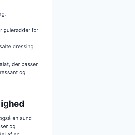
ag.
er gulerødder for
 salte dressing.
lat, der passer
eressant og
lighed
 også en sund
nser og
del af en