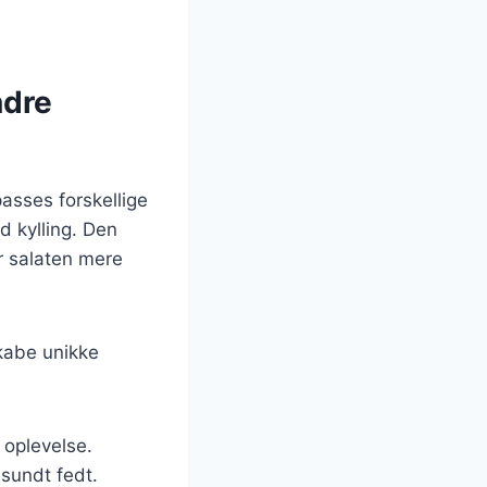
ndre
passes forskellige
 kylling. Den
ør salaten mere
kabe unikke
 oplevelse.
 sundt fedt.