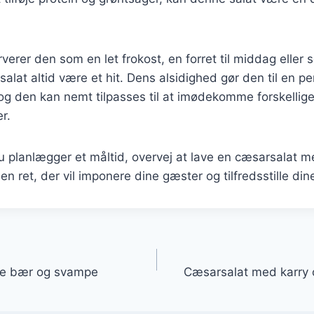
erer den som en let frokost, en forret til middag eller 
rsalat altid være et hit. Dens alsidighed gør den til en per
 og den kan nemt tilpasses til at imødekomme forskellig
r.
planlægger et måltid, overvej at lave en cæsarsalat me
en ret, der vil imponere dine gæster og tilfredsstille di
gation
ke bær og svampe
Cæsarsalat med karry 