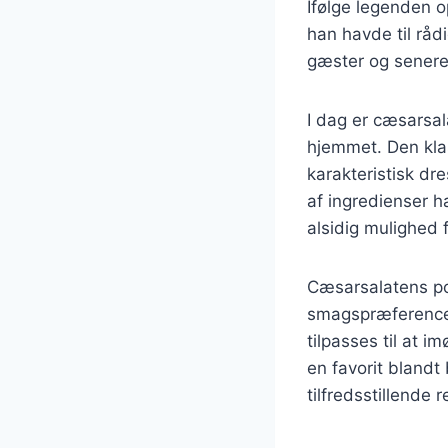
Ifølge legenden o
han havde til råd
gæster og senere 
I dag er cæsarsal
hjemmet. Den klas
karakteristisk dr
af ingredienser ha
alsidig mulighed 
Cæsarsalatens popu
smagspræferencer.
tilpasses til at 
en favorit bland
tilfredsstillende r