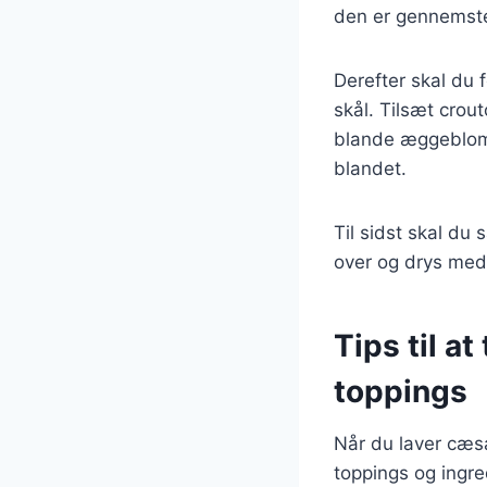
den er gennemsteg
Derefter skal du 
skål. Tilsæt crou
blande æggeblomme
blandet.
Til sidst skal du
over og drys med 
Tips til a
toppings
Når du laver cæsa
toppings og ingre