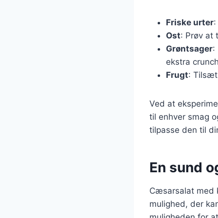
Friske urter
:
Ost
: Prøv at
Grøntsager
:
ekstra crunch
Frugt
: Tilsæt
Ved at eksperime
til enhver smag o
tilpasse den til d
En sund og
Cæsarsalat med k
mulighed, der kan
muligheden for at