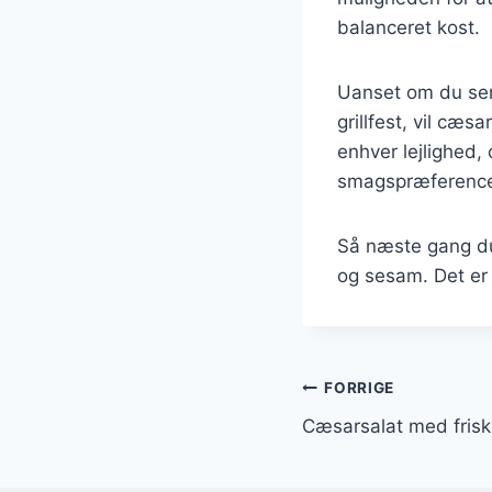
balanceret kost.
Uanset om du serv
grillfest, vil cæsa
enhver lejlighed,
smagspræference
Så næste gang du 
og sesam. Det er 
Indlægsnavi
FORRIGE
Cæsarsalat med fris