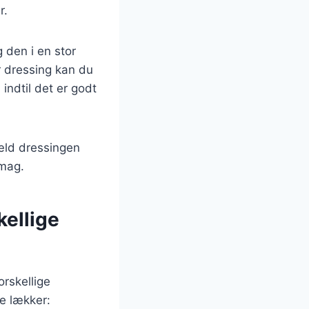
r.
 den i en stor
r dressing kan du
indtil det er godt
hæld dressingen
smag.
kellige
rskellige
re lækker: