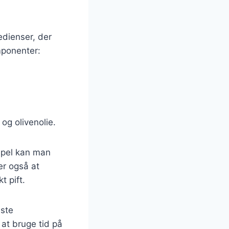
edienser, der
mponenter:
og olivenolie.
mpel kan man
er også at
t pift.
dste
 at bruge tid på