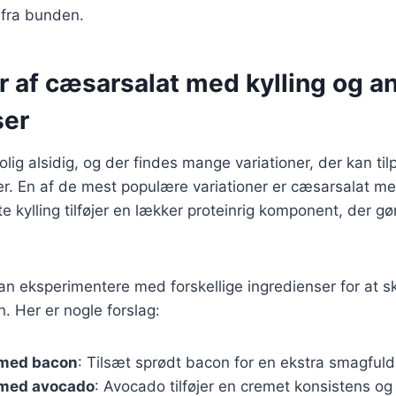
 fra bunden.
r af cæsarsalat med kylling og a
ser
lig alsidig, og der findes mange variationer, der kan til
. En af de mest populære variationer er cæsarsalat med
gte kylling tilføjer en lækker proteinrig komponent, der g
n eksperimentere med forskellige ingredienser for at s
n. Her er nogle forslag:
 med bacon
: Tilsæt sprødt bacon for en ekstra smagfuld
med avocado
: Avocado tilføjer en cremet konsistens og