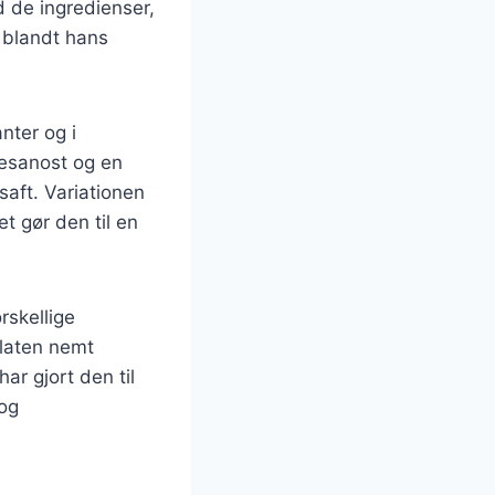
d de ingredienser,
r blandt hans
nter og i
mesanost og en
saft. Variationen
et gør den til en
rskellige
alaten nemt
ar gjort den til
og