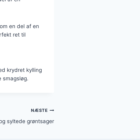
som en del af en
fekt ret til
e
d krydret kylling
ne smagsløg.
NÆSTE
og syltede grøntsager