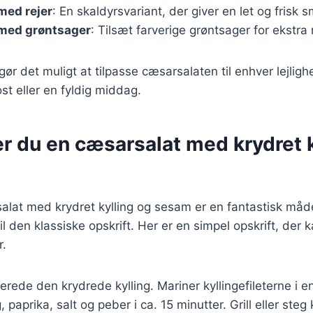
med rejer
: En skaldyrsvariant, der giver en let og frisk 
med grøntsager
: Tilsæt farverige grøntsager for ekstra
gør det muligt at tilpasse cæsarsalaten til enhver lejlig
ost eller en fyldig middag.
r du en cæsarsalat med krydret k
alat med krydret kylling og sesam er en fantastisk måde 
l den klassiske opskrift. Her er en simpel opskrift, der 
r.
erede den krydrede kylling. Mariner kyllingefileterne i e
, paprika, salt og peber i ca. 15 minutter. Grill eller steg k