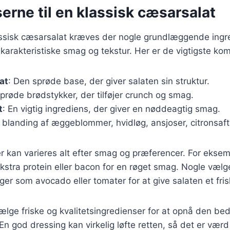
erne til en klassisk cæsarsalat
lassisk cæsarsalat kræves der nogle grundlæggende ingr
 karakteristiske smag og tekstur. Her er de vigtigste ko
at
: Den sprøde base, der giver salaten sin struktur.
Sprøde brødstykker, der tilføjer crunch og smag.
t
: En vigtig ingrediens, der giver en nøddeagtig smag.
n blanding af æggeblommer, hvidløg, ansjoser, citronsaft 
r kan varieres alt efter smag og præferencer. For ekse
r ekstra protein eller bacon for en røget smag. Nogle vælg
er som avocado eller tomater for at give salaten et frisk
 vælge friske og kvalitetsingredienser for at opnå den be
n god dressing kan virkelig løfte retten, så det er værd