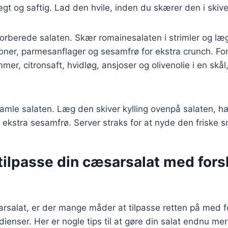
t og saftig. Lad den hvile, inden du skærer den i skive
forberede salaten. Skær romainesalaten i strimler og læg
toner, parmesanflager og sesamfrø for ekstra crunch. Fo
r, citronsaft, hvidløg, ansjoser og olivenolie i en skål, 
 samle salaten. Læg den skiver kylling ovenpå salaten, 
ekstra sesamfrø. Server straks for at nyde den friske 
t tilpasse din cæsarsalat med fors
rsalat, er der mange måder at tilpasse retten på med fo
dienser. Her er nogle tips til at gøre din salat endnu me