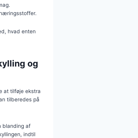
smag.
 næringsstoffer.
hed, hvad enten
ylling og
at tilføje ekstra
kan tilberedes på
n blanding af
yllingen, indtil