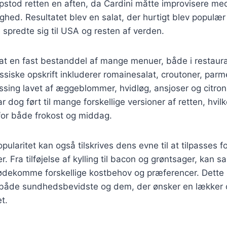
pstod retten en aften, da Cardini måtte improvisere me
ighed. Resultatet blev en salat, der hurtigt blev populæ
spredte sig til USA og resten af verden.
at en fast bestanddel af mange menuer, både i restaura
siske opskrift inkluderer romainesalat, croutoner, par
essing lavet af æggeblommer, hvidløg, ansjoser og citron
r dog ført til mange forskellige versioner af retten, hvilk
for både frokost og middag.
laritet kan også tilskrives dens evne til at tilpasses fo
 Fra tilføjelse af kylling til bacon og grøntsager, kan s
imødekomme forskellige kostbehov og præferencer. Dette h
t både sundhedsbevidste og dem, der ønsker en lækker 
et.