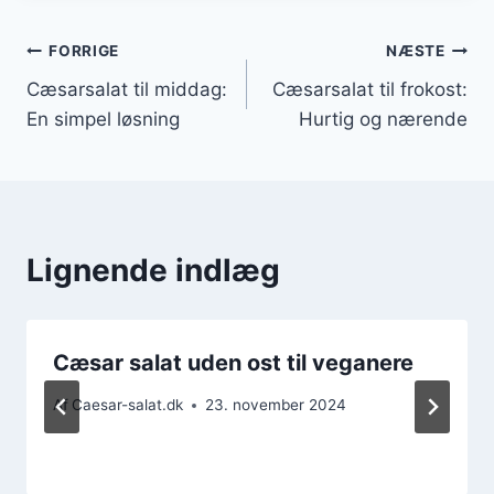
Indlægsnavigation
FORRIGE
NÆSTE
Cæsarsalat til middag:
Cæsarsalat til frokost:
En simpel løsning
Hurtig og nærende
Lignende indlæg
Cæsar salat uden ost til veganere
Af
Caesar-salat.dk
23. november 2024