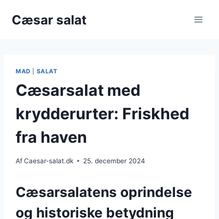
Fortsæt
Cæsar salat
til
indhold
MAD
|
SALAT
Cæsarsalat med
krydderurter: Friskhed
fra haven
Af
Caesar-salat.dk
25. december 2024
Cæsarsalatens oprindelse
og historiske betydning