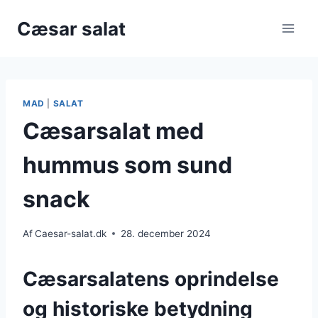
Fortsæt
Cæsar salat
til
indhold
MAD
|
SALAT
Cæsarsalat med
hummus som sund
snack
Af
Caesar-salat.dk
28. december 2024
Cæsarsalatens oprindelse
og historiske betydning