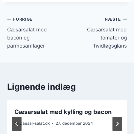
Indlægsnavigation
FORRIGE
NÆSTE
Cæsarsalat med
Cæsarsalat med
bacon og
tomater og
parmesanflager
hvidløgsglans
Lignende indlæg
Cæsarsalat med kylling og bacon
Af
Caesar-salat.dk
27. december 2024