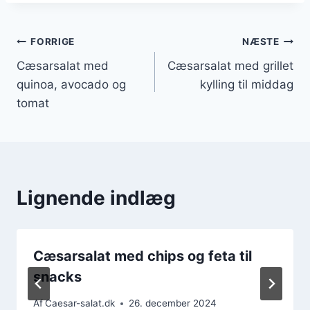
Indlægsnavigation
FORRIGE
NÆSTE
Cæsarsalat med
Cæsarsalat med grillet
quinoa, avocado og
kylling til middag
tomat
Lignende indlæg
Cæsarsalat med chips og feta til
snacks
Af
Caesar-salat.dk
26. december 2024