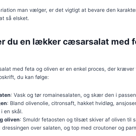
riation man vælger, er det vigtigt at bevare den karakter
t så elsket.
er du en lækker cæsarsalat med f
alat med feta og oliven er en enkel proces, der kræver 
skrift, du kan følge:
aten
: Vask og tør romainesalaten, og skær den i passen
gen
: Bland olivenolie, citronsaft, hakket hvidløg, ansjo
i en skål.
g oliven
: Smuldr fetaosten og tilsæt skiver af oliven til 
 dressingen over salaten, og top med croutoner og par