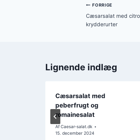
Indlægsnavi
FORRIGE
Cæsarsalat med citro
krydderurter
Lignende indlæg
omater
Cæsarsalat med
peberfrugt og
romainesalat
ember 2024
Af
Caesar-salat.dk
15. december 2024