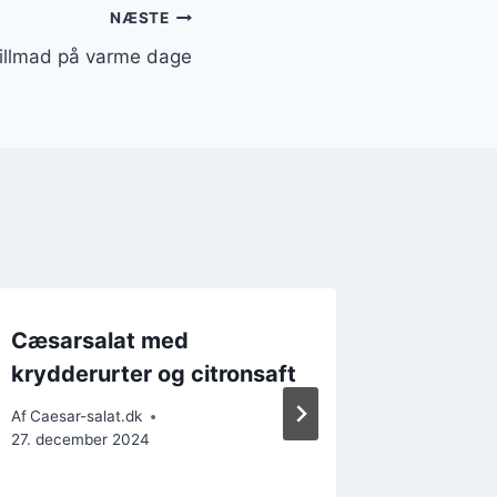
NÆSTE
rillmad på varme dage
Cæsarsalat med
Cæsarsa
krydderurter og citronsaft
lækre 
Af
Caesar-salat.dk
Af
Caesar-s
27. december 2024
24. decem