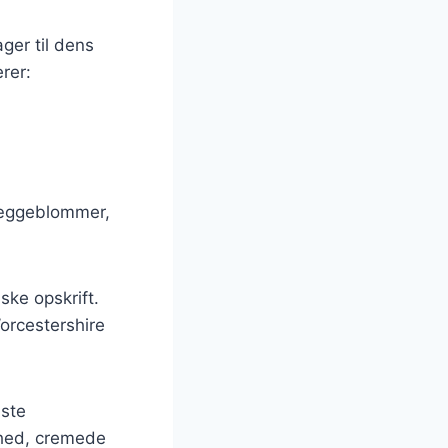
ger til dens
rer:
g æggeblommer,
ske opskrift.
orcestershire
dste
dhed, cremede