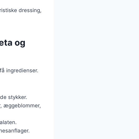
istiske dressing,
eta og
få ingredienser.
de stykker.
ser, æggeblommer,
salaten.
mesanflager.