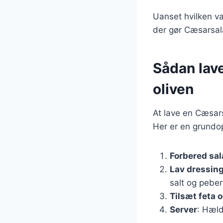
Uanset hvilken va
der gør Cæsarsala
Sådan lav
oliven
At lave en Cæsars
Her er en grundop
Forbered sal
Lav dressin
salt og peber 
Tilsæt feta o
Server
: Hæld