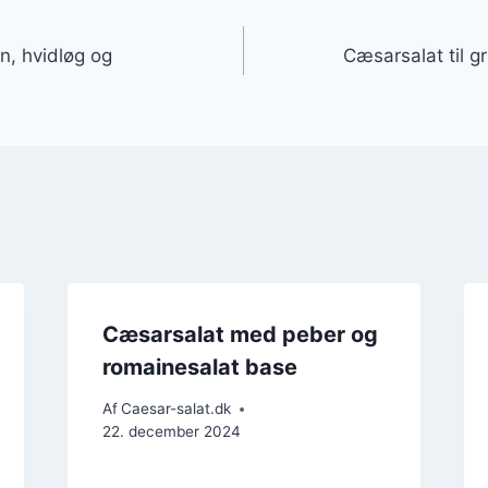
gation
n, hvidløg og
Cæsarsalat til g
Cæsarsalat med peber og
romainesalat base
Af
Caesar-salat.dk
22. december 2024