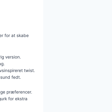
er for at skabe
nrig version.
ag.
sinspireret twist.
 sund fedt.
ige præferencer.
urk for ekstra