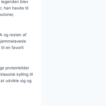
e legenden blev
, han havde til
outoner,
A og resten af
i hjemmelavede
til en favorit
ige proteinkilder
lassisk kylling til
at udvikle sig og