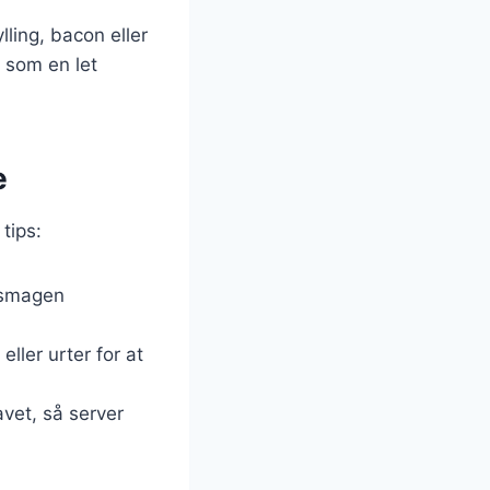
lling, bacon eller
r som en let
e
tips:
e smagen
 eller urter for at
avet, så server