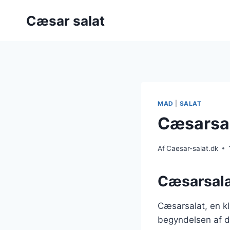
Fortsæt
Cæsar salat
til
indhold
MAD
|
SALAT
Cæsarsal
Af
Caesar-salat.dk
Cæsarsala
Cæsarsalat, en kla
begyndelsen af d