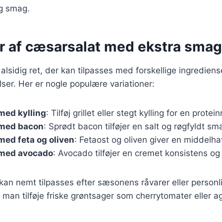
ig smag.
er af cæsarsalat med ekstra smag
alsidig ret, der kan tilpasses med forskellige ingrediens
er. Her er nogle populære variationer:
med kylling
: Tilføj grillet eller stegt kylling for en protei
 med bacon
: Sprødt bacon tilføjer en salt og røgfyldt sm
ed feta og oliven
: Fetaost og oliven giver en middelhav
med avocado
: Avocado tilføjer en cremet konsistens og
 kan nemt tilpasses efter sæsonens råvarer eller personl
man tilføje friske grøntsager som cherrytomater eller ag