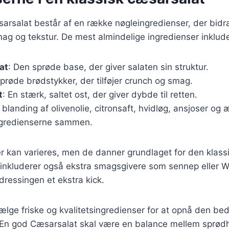
sarsalat består af en række nøgleingredienser, der bidra
mag og tekstur. De mest almindelige ingredienser inklude
at
: Den sprøde base, der giver salaten sin struktur.
Sprøde brødstykker, der tilføjer crunch og smag.
t
: En stærk, saltet ost, der giver dybde til retten.
n blanding af olivenolie, citronsaft, hvidløg, ansjoser o
ngredienserne sammen.
r kan varieres, men de danner grundlaget for den klassi
 inkluderer også ekstra smagsgivere som sennep eller W
 dressingen et ekstra kick.
 vælge friske og kvalitetsingredienser for at opnå den be
En god Cæsarsalat skal være en balance mellem sprø