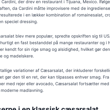
Cardini, der drev en restaurant i Tijuana, Mexico. Ifølg
aften, da Cardini måtte improvisere med de ingredienser
 resulterede i en lækker kombination af romainesalat, cr
n speciel dressing.
arsalat blev mere populær, spredte opskriften sig til US
 hurtigt en fast bestanddel på mange restauranter og 
er kendt for sin rige smag og alsidighed, hvilket gør den 
e og madelskere.
tallige variationer af Cæsarsalat, der inkluderer forskell
et gør den til en ret, der kan tilpasses enhver smag. Fra k
ner med rejer eller avocado, Cæsarsalat fortsætter med 
 i moderne madlavning.
erne i en klassisk cæsarsalat