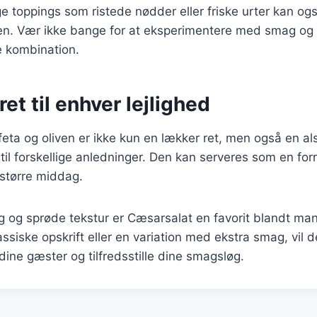
lige toppings som ristede nødder eller friske urter kan og
ten. Vær ikke bange for at eksperimentere med smag og t
e kombination.
ret til enhver lejlighed
ta og oliven er ikke kun en lækker ret, men også en al
til forskellige anledninger. Den kan serveres som en forret
 større middag.
g og sprøde tekstur er Cæsarsalat en favorit blandt m
ssiske opskrift eller en variation med ekstra smag, vil d
dine gæster og tilfredsstille dine smagsløg.