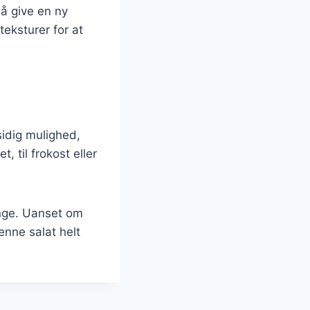
så give en ny
eksturer for at
sidig mulighed,
, til frokost eller
ange. Uanset om
enne salat helt