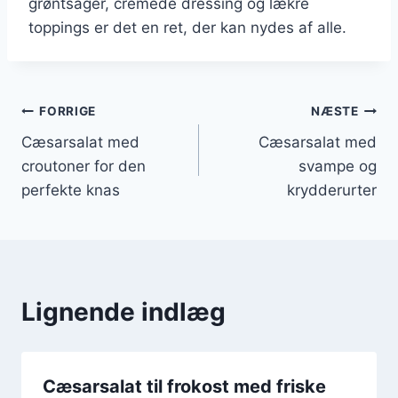
grøntsager, cremede dressing og lækre
toppings er det en ret, der kan nydes af alle.
Indlægsnavigation
FORRIGE
NÆSTE
Cæsarsalat med
Cæsarsalat med
croutoner for den
svampe og
perfekte knas
krydderurter
Lignende indlæg
Cæsarsalat til frokost med friske