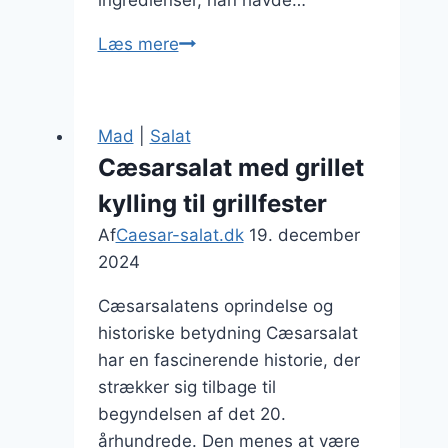
Cæsarsalat
Læs mere
med
krydderurter
og
Mad
|
Salat
citronsaft
Cæsarsalat med grillet
kylling til grillfester
Af
Caesar-salat.dk
19. december
2024
Cæsarsalatens oprindelse og
historiske betydning Cæsarsalat
har en fascinerende historie, der
strækker sig tilbage til
begyndelsen af det 20.
århundrede. Den menes at være