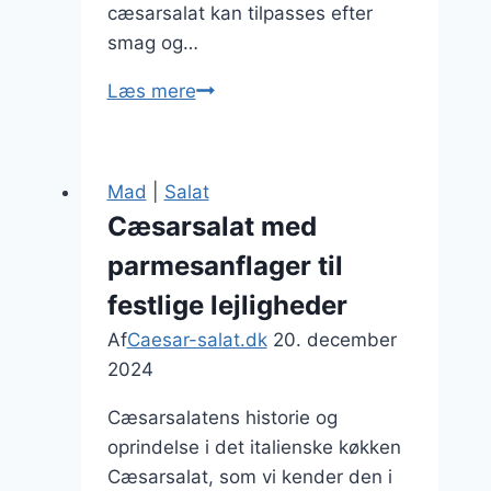
cæsarsalat kan tilpasses efter
smag og…
Cæsarsalat
Læs mere
med
skinke
og
Mad
|
Salat
oliven
Cæsarsalat med
til
parmesanflager til
snacktid
festlige lejligheder
Af
Caesar-salat.dk
20. december
2024
Cæsarsalatens historie og
oprindelse i det italienske køkken
Cæsarsalat, som vi kender den i