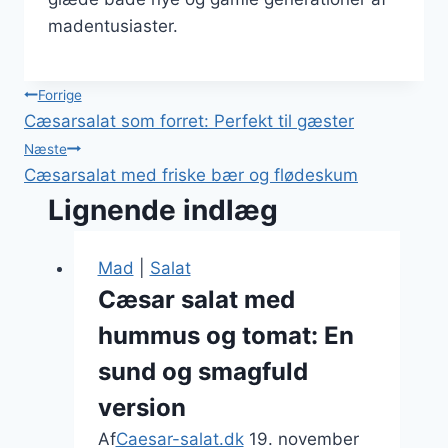
madentusiaster.
Indlægsnavigation
Forrige
Cæsarsalat som forret: Perfekt til gæster
Næste
Cæsarsalat med friske bær og flødeskum
Lignende indlæg
Mad
|
Salat
Cæsar salat med
hummus og tomat: En
sund og smagfuld
version
Af
Caesar-salat.dk
19. november