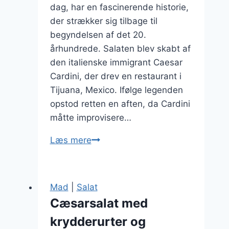
dag, har en fascinerende historie,
der strækker sig tilbage til
begyndelsen af det 20.
århundrede. Salaten blev skabt af
den italienske immigrant Caesar
Cardini, der drev en restaurant i
Tijuana, Mexico. Ifølge legenden
opstod retten en aften, da Cardini
måtte improvisere…
Cæsarsalat
Læs mere
med
parmesanflager
til
Mad
|
Salat
festlige
Cæsarsalat med
lejligheder
krydderurter og