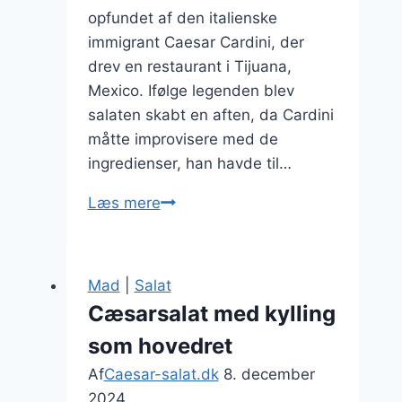
opfundet af den italienske
immigrant Caesar Cardini, der
drev en restaurant i Tijuana,
Mexico. Ifølge legenden blev
salaten skabt en aften, da Cardini
måtte improvisere med de
ingredienser, han havde til…
Cæsarsalat
Læs mere
med
grillet
kylling
Mad
|
Salat
til
Cæsarsalat med kylling
grillfester
som hovedret
Af
Caesar-salat.dk
8. december
2024