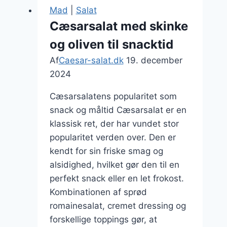
hummus
Mad
|
Salat
og
Cæsarsalat med skinke
tomat:
og oliven til snacktid
En
sund
Af
Caesar-salat.dk
19. december
og
2024
smagfuld
Cæsarsalatens popularitet som
version
snack og måltid Cæsarsalat er en
klassisk ret, der har vundet stor
popularitet verden over. Den er
kendt for sin friske smag og
alsidighed, hvilket gør den til en
perfekt snack eller en let frokost.
Kombinationen af sprød
romainesalat, cremet dressing og
forskellige toppings gør, at