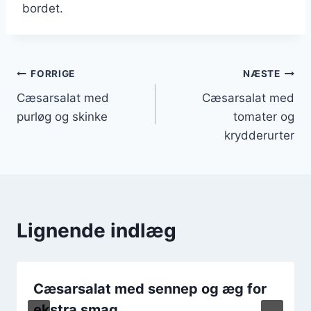
bordet.
Indlægsnavigation
FORRIGE
NÆSTE
Cæsarsalat med
Cæsarsalat med
purløg og skinke
tomater og
krydderurter
Lignende indlæg
Cæsarsalat med sennep og æg for
ekstra smag