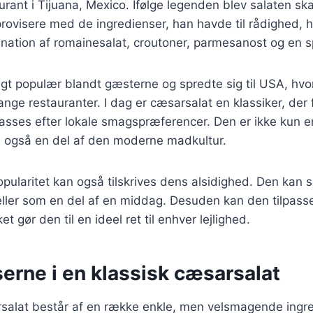
urant i Tijuana, Mexico. Ifølge legenden blev salaten sk
rovisere med de ingredienser, han havde til rådighed, h
nation af romainesalat, croutoner, parmesanost og en s
igt populær blandt gæsterne og spredte sig til USA, hvo
ge restauranter. I dag er cæsarsalat en klassiker, der fi
lpasses efter lokale smagspræferencer. Den er ikke kun e
n også en del af den moderne madkultur.
ularitet kan også tilskrives dens alsidighed. Den kan 
st eller som en del af en middag. Desuden kan den tilpass
et gør den til en ideel ret til enhver lejlighed.
erne i en klassisk cæsarsalat
rsalat består af en række enkle, men velsmagende ingr