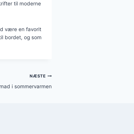
rifter til moderne
id være en favorit
til bordet, og som
NÆSTE
illmad i sommervarmen