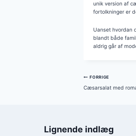
unik version af c
fortolkninger er 
Uanset hvordan du
blandt både famil
aldrig går af mod
Indlægsnavi
FORRIGE
Cæsarsalat med roma
Lignende indlæg