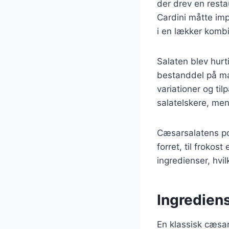
der drev en resta
Cardini måtte imp
i en lækker kombi
Salaten blev hurt
bestanddel på man
variationer og ti
salatelskere, me
Cæsarsalatens pop
forret, til froko
ingredienser, hvilk
Ingrediens
En klassisk cæsa