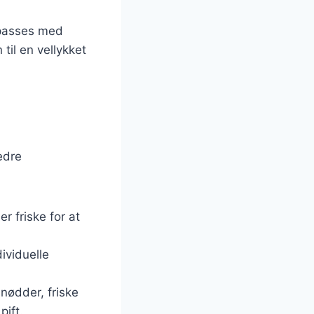
lpasses med
til en vellykket
edre
er friske for at
dividuelle
 nødder, friske
pift.