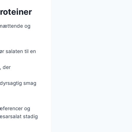
roteiner
e mættende og
gør salaten til en
, der
aldyrsagtig smag
ræferencer og
æsarsalat stadig