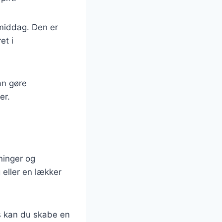
 middag. Den er
et i
an gøre
er.
dninger og
eller en lækker
gs kan du skabe en