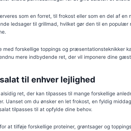
rveres som en forret, til frokost eller som en del af en
e ledsager til grillmad, hvilket gør den til en populær r
ne.
e med forskellige toppings og præsentationsteknikker k
 endnu mere indbydende ret, der vil imponere dine gæst
salat til enhver lejlighed
alsidig ret, der kan tilpasses til mange forskellige anle
 Uanset om du ønsker en let frokost, en fyldig middag 
alat tilpasses til at opfylde dine behov.
r at tilføje forskellige proteiner, grøntsager og toppin