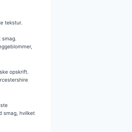
e tekstur.
et smag.
g æggeblommer,
ske opskrift.
rcestershire
dste
d smag, hvilket