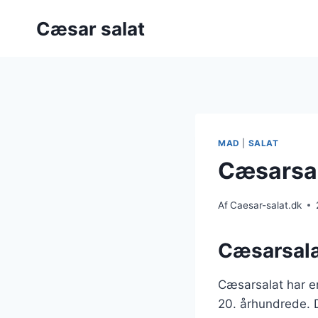
Fortsæt
Cæsar salat
til
indhold
MAD
|
SALAT
Cæsarsal
Af
Caesar-salat.dk
Cæsarsala
Cæsarsalat har en
20. århundrede. 