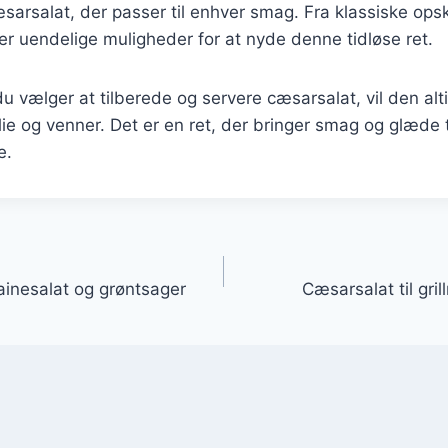
æsarsalat, der passer til enhver smag. Fra klassiske opsk
der uendelige muligheder for at nyde denne tidløse ret.
 vælger at tilberede og servere cæsarsalat, vil den alt
ie og venner. Det er en ret, der bringer smag og glæde 
e.
gation
inesalat og grøntsager
Cæsarsalat til gr