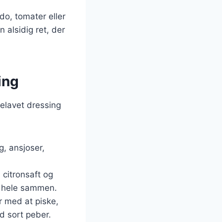
o, tomater eller
 alsidig ret, der
ing
elavet dressing
g, ansjoser,
citronsaft og
t hele sammen.
r med at piske,
d sort peber.