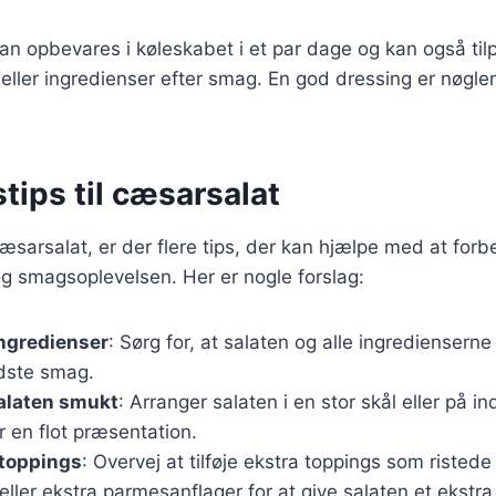
an opbevares i køleskabet i et par dage og kan også ti
eller ingredienser efter smag. En god dressing er nøglen 
tips til cæsarsalat
æsarsalat, er der flere tips, der kan hjælpe med at forb
g smagsoplevelsen. Her er nogle forslag:
ingredienser
: Sørg for, at salaten og alle ingredienserne 
dste smag.
alaten smukt
: Arranger salaten i en stor skål eller på in
or en flot præsentation.
 toppings
: Overvej at tilføje ekstra toppings som ristede
eller ekstra parmesanflager for at give salaten et ekstra 