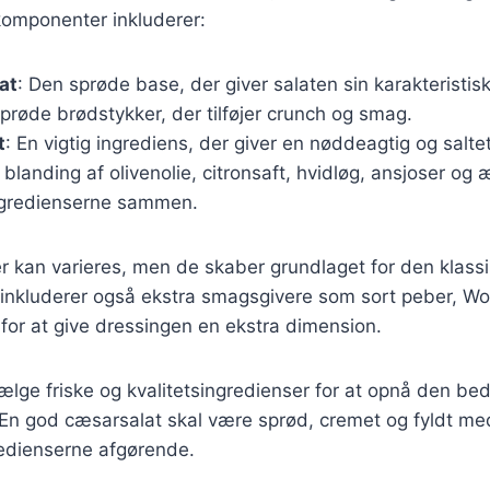
omponenter inkluderer:
at
: Den sprøde base, der giver salaten sin karakteristisk
Sprøde brødstykker, der tilføjer crunch og smag.
t
: En vigtig ingrediens, der giver en nøddeagtig og salt
n blanding af olivenolie, citronsaft, hvidløg, ansjoser o
ngredienserne sammen.
r kan varieres, men de skaber grundlaget for den klassi
 inkluderer også ekstra smagsgivere som sort peber, Wo
for at give dressingen en ekstra dimension.
 vælge friske og kvalitetsingredienser for at opnå den be
En god cæsarsalat skal være sprød, cremet og fyldt me
redienserne afgørende.