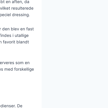
abt en aften, da
vilket resulterede
peciel dressing.
r den blev en fast
ndes i utallige
n favorit blandt
serveres som en
es med forskellige
edienser. De