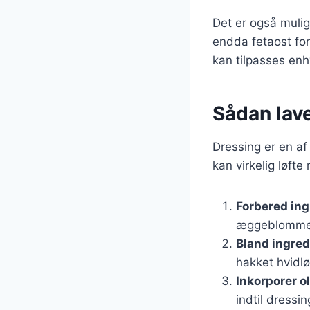
Det er også muli
endda fetaost for 
kan tilpasses en
Sådan lav
Dressing er en af
kan virkelig løfte
Forbered in
æggeblommer,
Bland ingre
hakket hvidl
Inkorporer o
indtil dressi