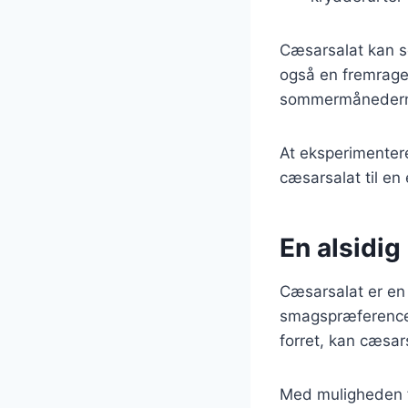
Cæsarsalat kan se
også en fremragend
sommermåneder
At eksperimenter
cæsarsalat til en
En alsidig 
Cæsarsalat er en 
smagspræferencer.
forret, kan cæsars
Med muligheden fo