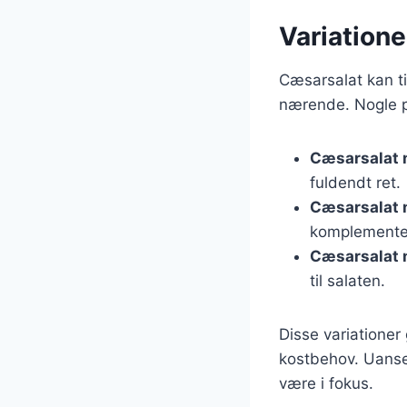
Variatione
Cæsarsalat kan t
nærende. Nogle p
Cæsarsalat 
fuldendt ret.
Cæsarsalat
komplementer
Cæsarsalat 
til salaten.
Disse variationer
kostbehov. Uanset
være i fokus.