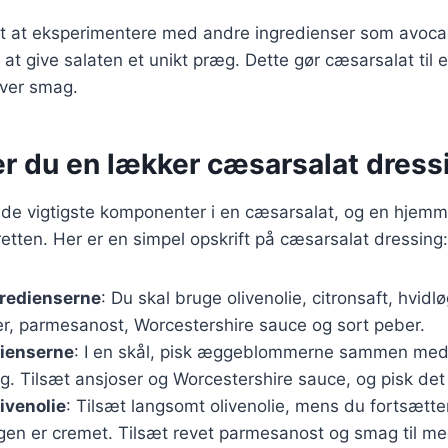
gt at eksperimentere med andre ingredienser som avocad
at give salaten et unikt præg. Dette gør cæsarsalat til en
hver smag.
er du en lækker cæsarsalat dress
 de vigtigste komponenter i en cæsarsalat, og en hjemm
 retten. Her er en simpel opskrift på cæsarsalat dressing:
gredienserne
: Du skal bruge olivenolie, citronsaft, hvidlø
 parmesanost, Worcestershire sauce og sort peber.
dienserne
: I en skål, pisk æggeblommerne sammen med 
øg. Tilsæt ansjoser og Worcestershire sauce, og pisk de
livenolie
: Tilsæt langsomt olivenolie, mens du fortsætte
ngen er cremet. Tilsæt revet parmesanost og smag til me