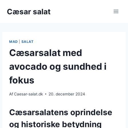
Fortsæt
Cæsar salat
til
indhold
MAD
|
SALAT
Cæsarsalat med
avocado og sundhed i
fokus
Af
Caesar-salat.dk
20. december 2024
Cæsarsalatens oprindelse
og historiske betydning