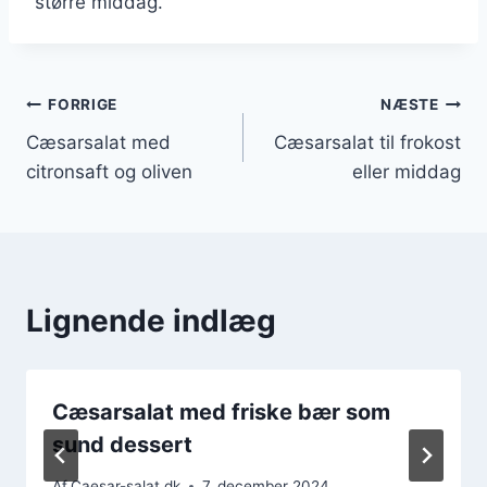
større middag.
Indlægsnavigation
FORRIGE
NÆSTE
Cæsarsalat med
Cæsarsalat til frokost
citronsaft og oliven
eller middag
Lignende indlæg
Cæsarsalat med friske bær som
sund dessert
Af
Caesar-salat.dk
7. december 2024