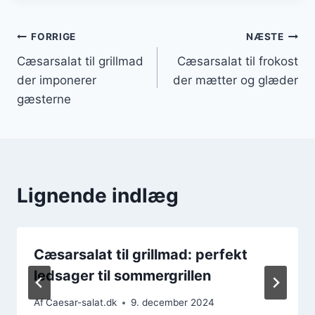
Indlægsnavigation
FORRIGE
NÆSTE
Cæsarsalat til grillmad
Cæsarsalat til frokost
der imponerer
der mætter og glæder
gæsterne
Lignende indlæg
Cæsarsalat til grillmad: perfekt
ledsager til sommergrillen
Af
Caesar-salat.dk
9. december 2024