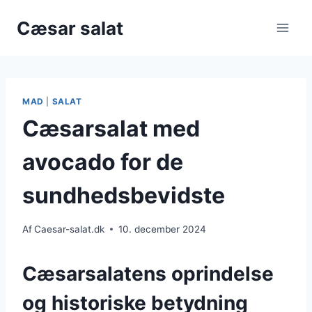
Fortsæt
Cæsar salat
til
indhold
MAD
|
SALAT
Cæsarsalat med
avocado for de
sundhedsbevidste
Af
Caesar-salat.dk
10. december 2024
Cæsarsalatens oprindelse
og historiske betydning