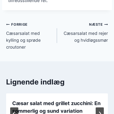
tilfredsstillende ret.
Indlægsnavigation
FORRIGE
NÆSTE
Cæsarsalat med
Cæsarsalat med rejer
kylling og sprøde
og hvidløgssmør
croutoner
Lignende indlæg
Cæsar salat med grillet zucchini: En
sommerlig og sund variation