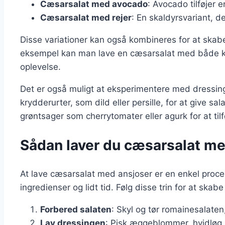
Cæsarsalat med avocado
: Avocado tilføjer 
Cæsarsalat med rejer
: En skaldyrsvariant, de
Disse variationer kan også kombineres for at ska
eksempel kan man lave en cæsarsalat med både kyl
oplevelse.
Det er også muligt at eksperimentere med dressinge
krydderurter, som dild eller persille, for at give sal
grøntsager som cherrytomater eller agurk for at tilf
Sådan laver du cæsarsalat med 
At lave cæsarsalat med ansjoser er en enkel proc
ingredienser og lidt tid. Følg disse trin for at skab
Forbered salaten
: Skyl og tør romainesalate
Lav dressingen
: Pisk æggeblommer, hvidløg,