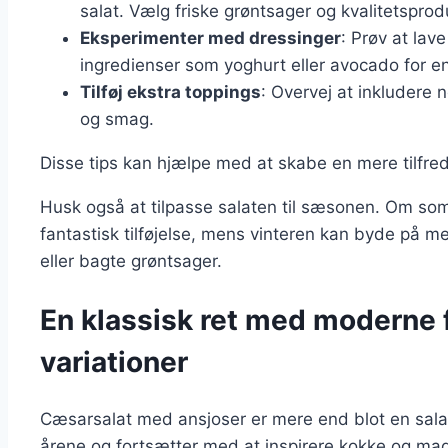
salat. Vælg friske grøntsager og kvalitetsprod
Eksperimenter med dressinger
: Prøv at lav
ingredienser som yoghurt eller avocado for e
Tilføj ekstra toppings
: Overvej at inkludere nø
og smag.
Disse tips kan hjælpe med at skabe en mere tilfre
Husk også at tilpasse salaten til sæsonen. Om so
fantastisk tilføjelse, mens vinteren kan byde på me
eller bagte grøntsager.
En klassisk ret med moderne 
variationer
Cæsarsalat med ansjoser er mere end blot en salat;
årene og fortsætter med at inspirere kokke og mad