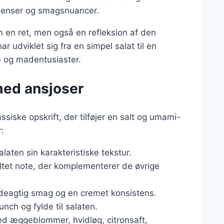
redienser og smagsnuancer.
m en ret, men også en refleksion af den
 udviklet sig fra en simpel salat til en
ke og madentusiaster.
med ansjoser
siske opskrift, der tilføjer en salt og umami-
r:
laten sin karakteristiske tekstur.
altet note, der komplementerer de øvrige
ddeagtig smag og en cremet konsistens.
unch og fylde til salaten.
ed æggeblommer, hvidløg, citronsaft,