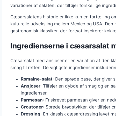
variationer af salaten, der tilføjer forskellige ing
Cæsarsalatens historie er ikke kun en fortælling o
kulturelle udveksling mellem Mexico og USA. Den har
gastronomisk klassiker, der fortsat inspirerer kok
Ingredienserne i cæsarsalat 
Cæsarsalat med ansjoser er en variation af den klas
smag til retten. De vigtigste ingredienser inkludere
Romaine-salat
: Den sprøde base, der giver sa
Ansjoser
: Tilføjer en dybde af smag og en s
ingredienser.
Parmesan
: Friskrevet parmesan giver en nø
Croutoner
: Sprøde brødstykker, der tilføjer cr
Dressing
: En klassisk cæsardressing lavet m