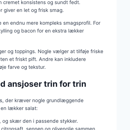
en cremet konsistens og sundt fedt.
r giver en let og frisk smag.
be en endnu mere kompleks smagsprofil. For
ling og bacon for en ekstra lækker
r og toppings. Nogle vælger at tilføje friske
aten et friskt pift. Andre kan inkludere
øje farve og tekstur.
ansjoser trin for trin
es, der kræver nogle grundlæggende
e en lækker salat:
n, og skær den i passende stykker.
 citronsaft, sennep og olivenolie sammen,