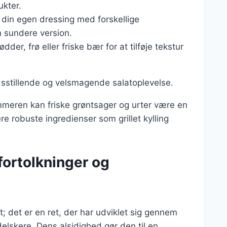
ukter.
e din egen dressing med forskellige
n sundere version.
dder, frø eller friske bær for at tilføje tekstur
dsstillende og velsmagende salatoplevelse.
mmeren kan friske grøntsager og urter være en
re robuste ingredienser som grillet kylling
fortolkninger og
 det er en ret, der har udviklet sig gennem
elskere. Dens alsidighed gør den til en