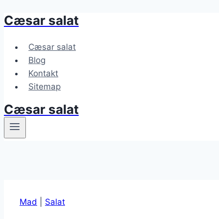
Cæsar salat
Fortsæt
til
indhold
Cæsar salat
Blog
Kontakt
Sitemap
Cæsar salat
Mad
|
Salat