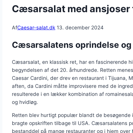
Cæsarsalat med ansjoser 
Af
Caesar-salat.dk
13. december 2024
Cæsarsalatens oprindelse og 
Cæsarsalat, en klassisk ret, har en fascinerende his
begyndelsen af det 20. århundrede. Retten menes 
Caesar Cardini, der drev en restaurant i Tijuana, 
aften, da Cardini måtte improvisere med de ingredi
resulterede i en lækker kombination af romainesalat
og hvidløg.
Retten blev hurtigt populær blandt de besøgende i
bragte opskriften tilbage til USA. Cæsarsalatens p
bestanddel på mange restauranter og i hjem over he