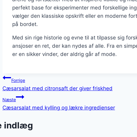
perfekt base for eksperimenter med forskellige in
vælger den klassiske opskrift eller en moderne fort
på bordet.
Med sin rige historie og evne til at tilpasse sig f
ansjoser en ret, der kan nydes af alle. Fra en simp
er en sikker vinder, der aldrig går af mode.
Indlægsnavigation
Forrige
Cæsarsalat med citronsaft der giver friskhed
Næste
Cæsarsalat med kylling og lækre ingredienser
e indlæg