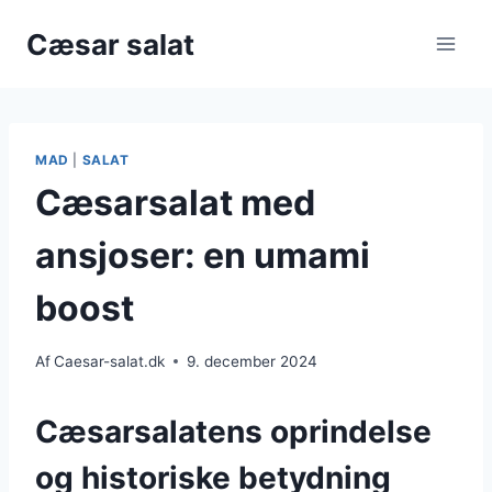
Fortsæt
Cæsar salat
til
indhold
MAD
|
SALAT
Cæsarsalat med
ansjoser: en umami
boost
Af
Caesar-salat.dk
9. december 2024
Cæsarsalatens oprindelse
og historiske betydning