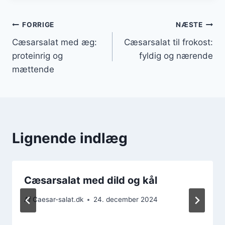
Indlægsnavigation
FORRIGE
NÆSTE
Cæsarsalat med æg:
Cæsarsalat til frokost:
proteinrig og
fyldig og nærende
mættende
Lignende indlæg
Cæsarsalat med dild og kål
Af
Caesar-salat.dk
24. december 2024