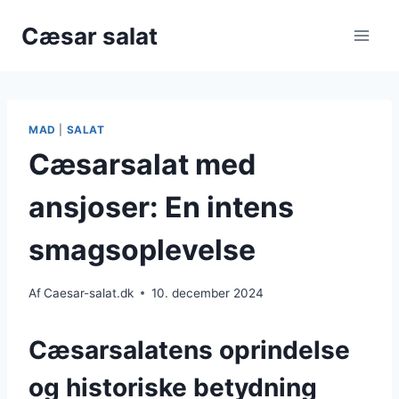
Fortsæt
Cæsar salat
til
indhold
MAD
|
SALAT
Cæsarsalat med
ansjoser: En intens
smagsoplevelse
Af
Caesar-salat.dk
10. december 2024
Cæsarsalatens oprindelse
og historiske betydning