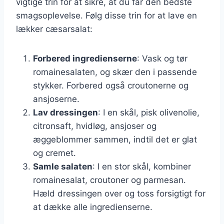
vigtige trin for at sikre, at du får den bedste
smagsoplevelse. Følg disse trin for at lave en
lækker cæsarsalat:
Forbered ingredienserne
: Vask og tør
romainesalaten, og skær den i passende
stykker. Forbered også croutonerne og
ansjoserne.
Lav dressingen
: I en skål, pisk olivenolie,
citronsaft, hvidløg, ansjoser og
æggeblommer sammen, indtil det er glat
og cremet.
Samle salaten
: I en stor skål, kombiner
romainesalat, croutoner og parmesan.
Hæld dressingen over og toss forsigtigt for
at dække alle ingredienserne.