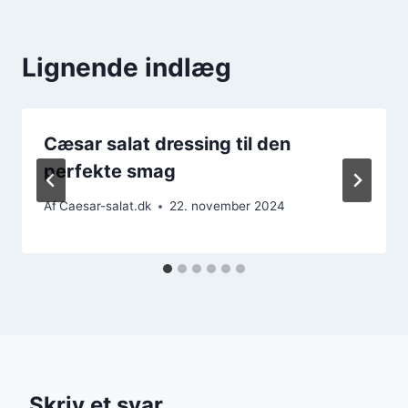
Lignende indlæg
Cæsar salat dressing til den
perfekte smag
Af
Caesar-salat.dk
22. november 2024
Skriv et svar