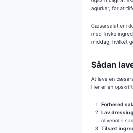
også muligt at ek
agurker, for at ti
Cæsarsalat er ik
med friske ingred
middag, hvilket gør
Sådan lav
At lave en cæsar
Her er en opskrift
Forbered sal
Lav dressin
olivenolie sa
Tilsæt ingre