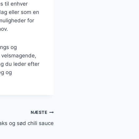
s til enhver
dag eller som en
 muligheder for
hov.
ings og
er velsmagende,
g du leder efter
æg og
NÆSTE
ks og sød chili sauce