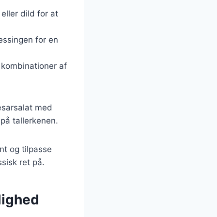
ller dild for at
essingen for en
 kombinationer af
cæsarsalat med
på tallerkenen.
nt og tilpasse
sisk ret på.
lighed