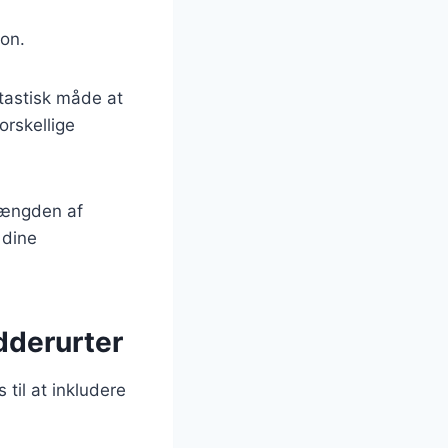
on.
ntastisk måde at
orskellige
mængden af
 dine
dderurter
 til at inkludere