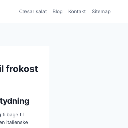
Cæsar salat
Blog
Kontakt
Sitemap
l frokost
etydning
tilbage til
n italienske