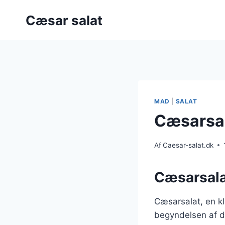
Fortsæt
Cæsar salat
til
indhold
MAD
|
SALAT
Cæsarsal
Af
Caesar-salat.dk
Cæsarsala
Cæsarsalat, en kla
begyndelsen af de