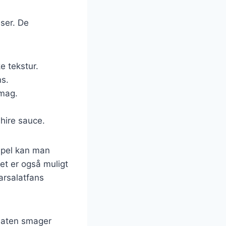
ser. De
e tekstur.
ns.
smag.
shire sauce.
mpel kan man
et er også muligt
arsalatfans
salaten smager