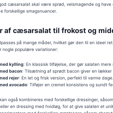
 god cæsarsalat skal være sprød, velsmagende og have 
e forskellige smagsnuancer.
r af cæsarsalat til frokost og mi
lpasses på mange måder, hvilket gør den til en ideel ret 
 nogle populære variationer:
med kylling
: En klassisk tilføjelse, der gør salaten me
 med bacon
: Tilsætning af sprødt bacon giver en lækker
med rejer
: En let og frisk version, perfekt til varme dage
med avocado
: Tilføjer en cremet konsistens og sundt fe
r kan også kombineres med forskellige dressinger, såso
ller en dressing med hvidløg, for at give salaten et uni