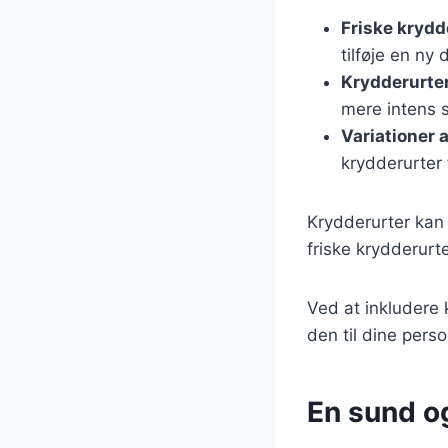
Friske krydd
tilføje en ny
Krydderurter
mere intens 
Variationer 
krydderurter f
Krydderurter kan 
friske krydderurt
Ved at inkludere 
den til dine pers
En sund og