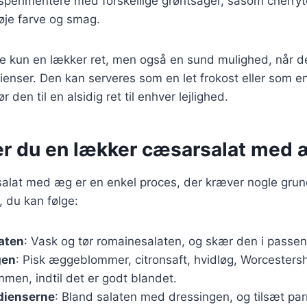
sperimentere med forskellige grøntsager, såsom cherryt
lføje farve og smag.
ke kun en lækker ret, men også en sund mulighed, når d
ienser. Den kan serveres som en let frokost eller som en
 den til en alsidig ret til enhver lejlighed.
er du en lækker cæsarsalat med
salat med æg er en enkel proces, der kræver nogle grun
, du kan følge:
aten
: Vask og tør romainesalaten, og skær den i passen
gen
: Pisk æggeblommer, citronsaft, hvidløg, Worcesters
mmen, indtil det er godt blandet.
dienserne
: Bland salaten med dressingen, og tilsæt p