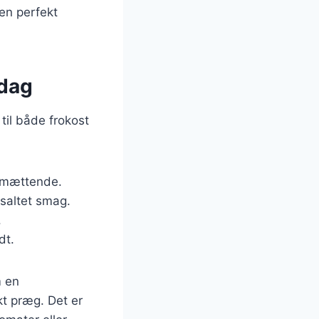
en perfekt
ddag
til både frokost
re mættende.
 saltet smag.
.
dt.
m en
kt præg. Det er