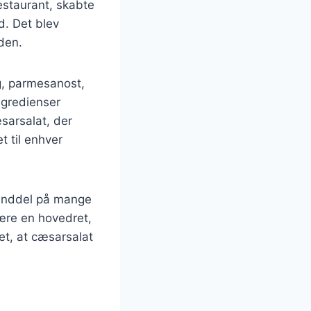
restaurant, skabte
d. Det blev
rden.
æg, parmesanost,
ngredienser
æsarsalat, der
et til enhver
standdel på mange
ære en hovedret,
ret, at cæsarsalat