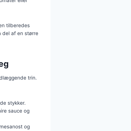
omater eller
en tilberedes
 del af en større
 æg
dlæggende trin.
de stykker.
hire sauce og
armesanost og