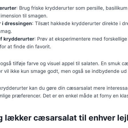
erurter
: Brug friske krydderurter som persille, basilikum e
 dimension til smagen.
 i dressingen
: Tilsæt hakkede krydderurter direkte i dr
smag.
af krydderurter
: Prøv at eksperimentere med forskellige
or at finde din favorit.
også tilføje farve og visuel appel til salaten. En smuk 
er vil ikke kun smage godt, men også se indbydende ud 
krydderurter kan du gøre din cæsarsalat mere interessa
onlige præferencer. Det er en enkel måde at forny en klas
 lækker cæsarsalat til enhver lej