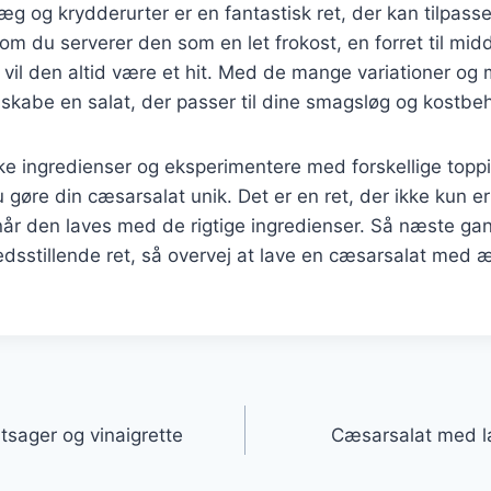
 og krydderurter er en fantastisk ret, der kan tilpasse
 om du serverer den som en let frokost, en forret til mid
t, vil den altid være et hit. Med de mange variationer og
 skabe en salat, der passer til dine smagsløg og kostbe
ke ingredienser og eksperimentere med forskellige topp
 gøre din cæsarsalat unik. Det er en ret, der ikke kun 
år den laves med de rigtige ingredienser. Så næste gan
redsstillende ret, så overvej at lave en cæsarsalat med 
gation
sager og vinaigrette
Cæsarsalat med la