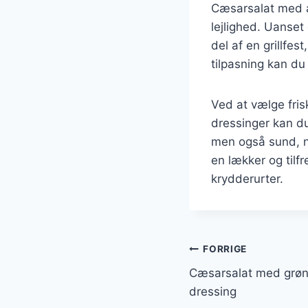
Cæsarsalat med æg
lejlighed. Uanset
del af en grillfes
tilpasning kan du
Ved at vælge fris
dressinger kan du
men også sund, n
en lækker og tilf
krydderurter.
Indlægsnavi
FORRIGE
Cæsarsalat med grønt
dressing