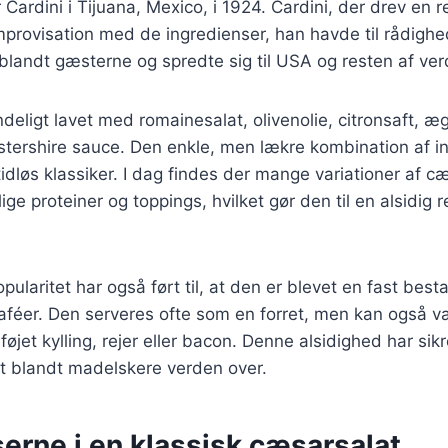
Cardini i Tijuana, Mexico, i 1924. Cardini, der drev en 
provisation med de ingredienser, han havde til rådighe
t blandt gæsterne og spredte sig til USA og resten af ve
ndeligt lavet med romainesalat, olivenolie, citronsaft, 
stershire sauce. Den enkle, men lækre kombination af i
tidløs klassiker. I dag findes der mange variationer af c
lige proteiner og toppings, hvilket gør den til en alsidig r
ularitet har også ført til, at den er blevet en fast be
aféer. Den serveres ofte som en forret, men kan også v
lføjet kylling, rejer eller bacon. Denne alsidighed har sik
rit blandt madelskere verden over.
erne i en klassisk cæsarsalat