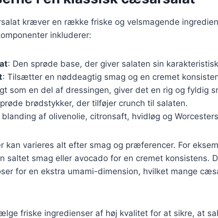
rsalat kræver en række friske og velsmagende ingredien
omponenter inkluderer:
at
: Den sprøde base, der giver salaten sin karakteristisk
t
: Tilsætter en nøddeagtig smag og en cremet konsiste
ugt som en del af dressingen, giver det en rig og fyldig 
Sprøde brødstykker, der tilføjer crunch til salaten.
n blanding af olivenolie, citronsaft, hvidløg og Worcester
r kan varieres alt efter smag og præferencer. For ekse
 en saltet smag eller avocado for en cremet konsistens. D
joser for en ekstra umami-dimension, hvilket mange cæs
vælge friske ingredienser af høj kvalitet for at sikre, at 