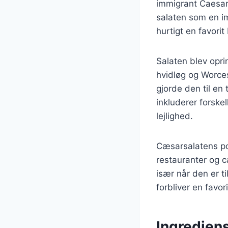
immigrant Caesar 
salaten som en im
hurtigt en favori
Salaten blev opri
hvidløg og Worce
gjorde den til en 
inkluderer forskel
lejlighed.
Cæsarsalatens pop
restauranter og c
især når den er ti
forbliver en favo
Ingrediens