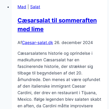
grøntsager
Mad
|
Salat
og
pølser
Cæsarsalat til sommeraften
med lime
Af
Caesar-salat.dk
26. december 2024
Cæsarsalatens historie og oprindelse i
madkulturen Cæsarsalat har en
fascinerende historie, der strækker sig
tilbage til begyndelsen af det 20.
århundrede. Den menes at være opfundet
af den italienske immigrant Caesar
Cardini, der drev en restaurant i Tijuana,
Mexico. Ifølge legenden blev salaten skabt
en aften, da Cardini måtte improvisere