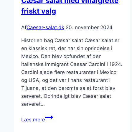
Cæsar salat med vinaigrette
friskt valg
Af
Caesar-salat.dk
20. november 2024
Historien bag Cæsar salat Cæsar salat er
en klassisk ret, der har sin oprindelse i
Mexico. Den blev opfundet af den
italienske immigrant Caesar Cardini i 1924.
Cardini ejede flere restauranter i Mexico
og USA, og det var i hans restaurant i
Tijuana, at den berømte salat først blev
serveret. Oprindeligt blev Cæsar salat
serveret…
Cæsar
Læs mere
salat