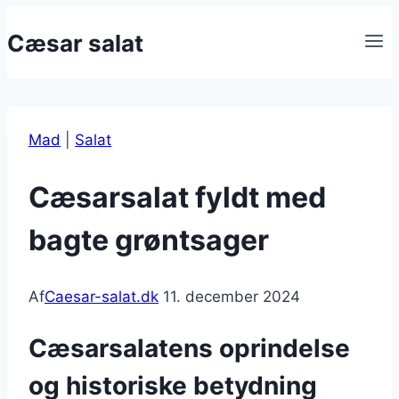
Fortsæt
Cæsar salat
til
indhold
Mad
|
Salat
Cæsarsalat fyldt med
bagte grøntsager
Af
Caesar-salat.dk
11. december 2024
Cæsarsalatens oprindelse
og historiske betydning