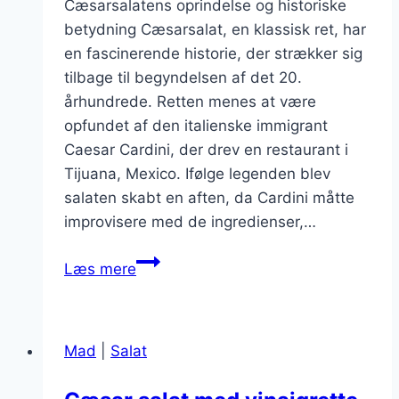
Cæsarsalatens oprindelse og historiske
betydning Cæsarsalat, en klassisk ret, har
en fascinerende historie, der strækker sig
tilbage til begyndelsen af det 20.
århundrede. Retten menes at være
opfundet af den italienske immigrant
Caesar Cardini, der drev en restaurant i
Tijuana, Mexico. Ifølge legenden blev
salaten skabt en aften, da Cardini måtte
improvisere med de ingredienser,…
Cæsarsalat
Læs mere
med
grillet
kylling
Mad
|
Salat
som
hovedret