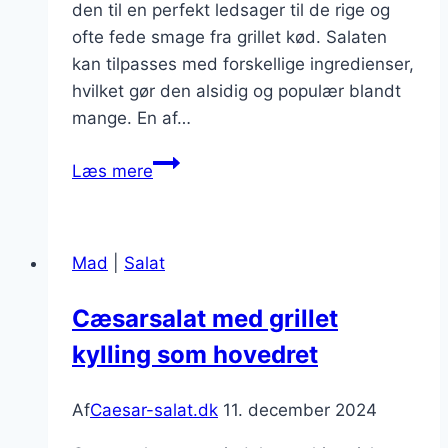
den til en perfekt ledsager til de rige og
ofte fede smage fra grillet kød. Salaten
kan tilpasses med forskellige ingredienser,
hvilket gør den alsidig og populær blandt
mange. En af…
Cæsarsalat
Læs mere
til
grillmad
som
Mad
|
Salat
supplement
Cæsarsalat med grillet
kylling som hovedret
Af
Caesar-salat.dk
11. december 2024