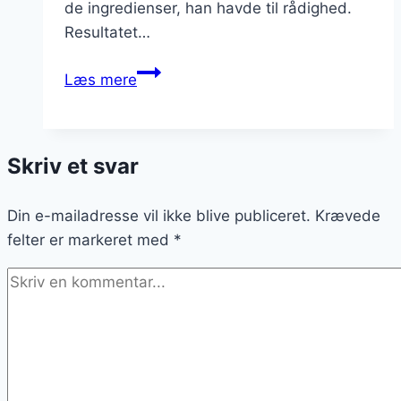
de ingredienser, han havde til rådighed.
Resultatet…
Cæsarsalat
Læs mere
med
avocado
og
Skriv et svar
citronfriskhed
Din e-mailadresse vil ikke blive publiceret.
Krævede
felter er markeret med
*