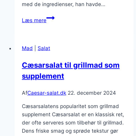
med de ingredienser, han havde…
Cæsarsalat
Læs mere
til
sommeraften
med
Mad
|
Salat
lime
Cæsarsalat til grillmad som
supplement
Af
Caesar-salat.dk
22. december 2024
Cæsarsalatens popularitet som grillmad
supplement Cæsarsalat er en klassisk ret,
der ofte serveres som tilbehør til grillmad.
Dens friske smag og sprøde tekstur gør