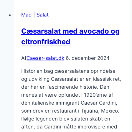
med
vinaigrette
Mad
|
Salat
friskt
valg
Cæsarsalat med avocado og
citronfriskhed
Af
Caesar-salat.dk
6. december 2024
Historien bag cæsarsalatens oprindelse
og udvikling Cæsarsalat er en klassisk ret,
der har en fascinerende historie. Den
menes at være opfundet i 1920’erne af
den italienske immigrant Caesar Cardini,
som drev en restaurant i Tijuana, Mexico.
Ifølge legenden blev salaten skabt en
aften, da Cardini måtte improvisere med