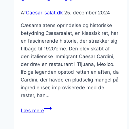
Af
Caesar-salat.dk
25. december 2024
Cæsarsalatens oprindelse og historiske
betydning Cæsarsalat, en klassisk ret, har
en fascinerende historie, der strækker sig
tilbage til 1920’erne. Den blev skabt af
den italienske immigrant Caesar Cardini,
der drev en restaurant i Tijuana, Mexico.
Ifølge legenden opstod retten en aften, da
Cardini, der havde en pludselig mangel på
ingredienser, improviserede med de
rester, han…
Cæsarsalat
Læs mere
med
syltede