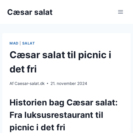
Fortsæt
Cæsar salat
til
indhold
MAD
|
SALAT
Cæsar salat til picnic i
det fri
Af
Caesar-salat.dk
21. november 2024
Historien bag Cæsar salat:
Fra luksusrestaurant til
picnic i det fri